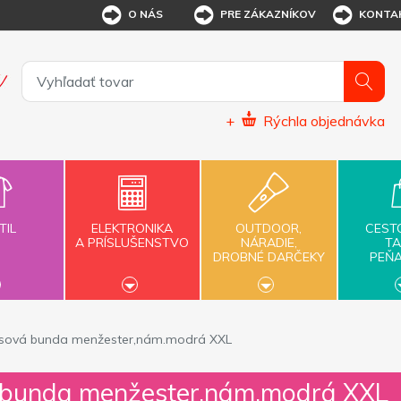
O NÁS
PRE ZÁKAZNÍKOV
KONTA
+
Rýchla objednávka
TIL
ELEKTRONIKA
OUTDOOR,
CEST
A PRÍSLUŠENSTVO
NÁRADIE,
TA
DROBNÉ DARČEKY
PEŇ
lísová bunda menžester,nám.modrá XXL
á bunda menžester,nám.modrá XXL