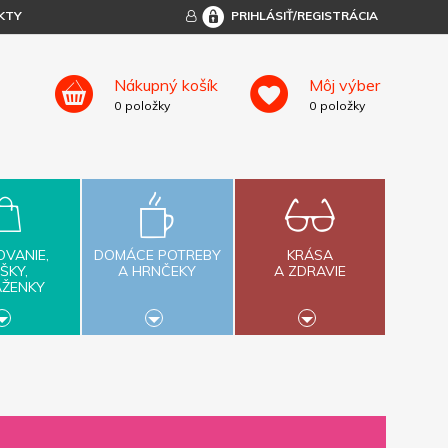
KTY
PRIHLÁSIŤ/REGISTRÁCIA
Nákupný košík
Môj výber
0
položky
0
položky
OVANIE,
DOMÁCE POTREBY
KRÁSA
ŠKY,
A HRNČEKY
A ZDRAVIE
AŽENKY