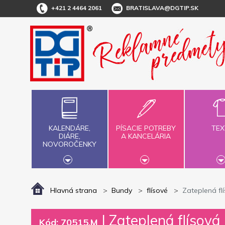
+421 2 4464 2061
BRATISLAVA@DGTIP.SK
KALENDÁRE,
PÍSACIE POTREBY
TEX
DIÁRE,
A KANCELÁRIA
NOVOROČENKY
Hlavná strana
Bundy
flísové
Zateplená f
|
Zateplená flísov
Kód: 70515.M