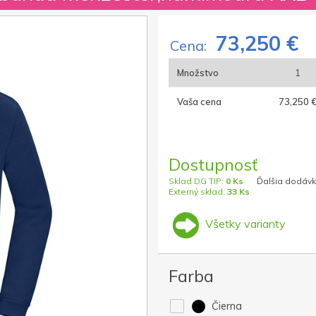
73,250 €
Cena:
Množstvo
1
Vaša cena
73,250 
Dostupnosť
Sklad DG TIP:
0 Ks
Ďalšia dodávk
Externý sklad:
33 Ks
Všetky varianty
Farba
Čierna