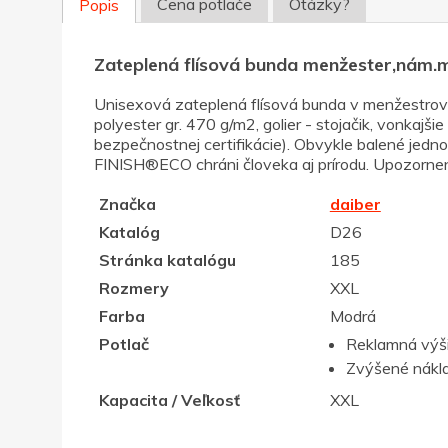
Cena potlače
Otázky?
Popis
Zateplená flísová bunda menžester,nám
Unisexová zateplená flísová bunda v menžestrovo
polyester gr. 470 g/m2, golier - stojačik, vonkajš
bezpečnostnej certifikácie). Obvykle balené jednot
FINISH®ECO chráni človeka aj prírodu. Upozornenie:
Značka
daiber
Katalóg
D26
Stránka katalógu
185
Rozmery
XXL
Farba
Modrá
Potlač
Reklamná výš
Zvýšené nákla
Kapacita / Veľkosť
XXL