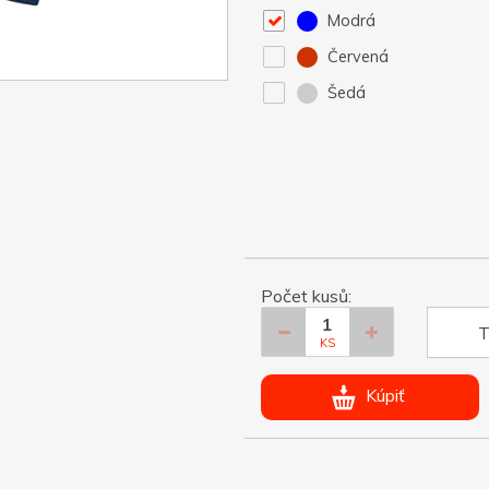
Modrá
Červená
Šedá
Počet kusů:
T
KS
Kúpiť