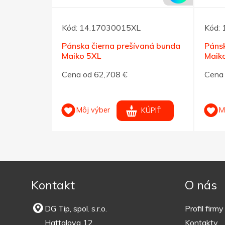
Kód:
14.17030015XL
Kód:
vaná bunda
Pánska čierna prešívaná bunda
Pánsk
Maiko 5XL
Maiko
Cena od 62,708 €
Cena 
Môj výber
M
KÚPIŤ
KÚPIŤ
Kontakt
O nás
DG Tip, spol. s.r.o.
Profil firmy
Hattalova 12
Kontakty