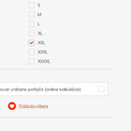
S
M
L
XL
XXL
XXXL
XXXXL
ovar vrátane potlače (online kalkulácie)
Pridaj do výberu