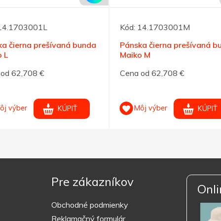
14.1703001L
Kód:
14.1703001M
a čierna prešívaná bunda
Pánska čierna prešívaná b
 L
Maiko M
od 62,708 €
Cena od 62,708 €
ôj výber
Môj výber
KÚPIŤ
KÚPIŤ
Pre zákazníkov
Onli
Obchodné podmienky
Reklamačný formulár