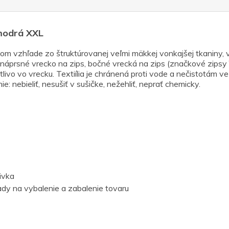
.modrá XXL
m vzhľade zo štruktúrovanej veľmi mäkkej vonkajšej tkaniny, v
ie náprsné vrecko na zips, bočné vrecká na zips (značkové zipsy
livo vo vrecku. Textiília je chránená proti vode a nečistotám v
 nebieliť, nesušiť v sušičke, nežehliť, neprať chemicky.
ivka
dy na vybalenie a zabalenie tovaru