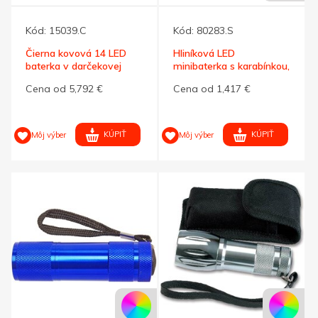
Kód:
15039.C
Kód:
80283.S
Čierna kovová 14 LED
Hliníková LED
baterka v darčekovej
minibaterka s karabínkou,
krabičke
strieborná
Cena od 5,792 €
Cena od 1,417 €
KÚPIŤ
KÚPIŤ
Môj výber
Môj výber