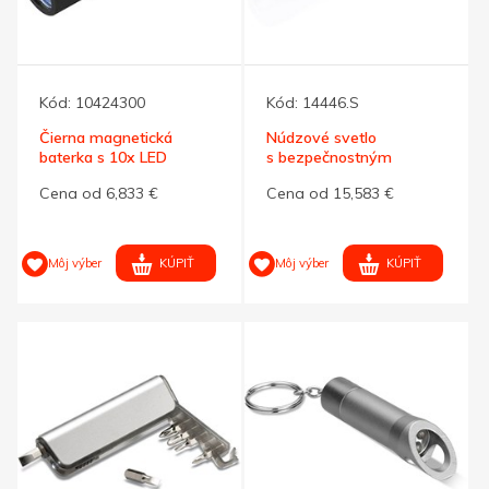
Kód:
10424300
Kód:
14446.S
Čierna magnetická
Núdzové svetlo
baterka s 10x LED
s bezpečnostným
kladivkom
Cena od 6,833 €
Cena od 15,583 €
KÚPIŤ
KÚPIŤ
Môj výber
Môj výber