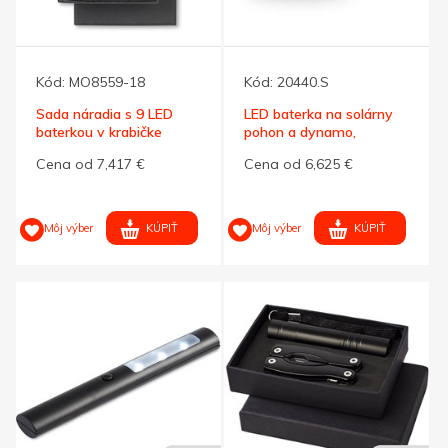
Kód:
MO8559-18
Kód:
20440.S
Sada náradia s 9 LED
LED baterka na solárny
baterkou v krabičke
pohon a dynamo,
strieborná
Cena od 7,417 €
Cena od 6,625 €
KÚPIŤ
KÚPIŤ
Môj výber
Môj výber