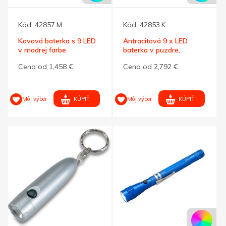
Kód:
42857.M
Kód:
42853.K
Kovová baterka s 9 LED
Antracitová 9 x LED
v modrej farbe
baterka v puzdre,
antracitová
Cena od 1,458 €
Cena od 2,792 €
KÚPIŤ
KÚPIŤ
Môj výber
Môj výber