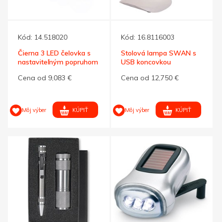
Kód:
14.518020
Kód:
16.8116003
Čierna 3 LED čelovka s
Stolová lampa SWAN s
nastaviteľným popruhom
USB koncovkou
Cena od 9,083 €
Cena od 12,750 €
KÚPIŤ
KÚPIŤ
Môj výber
Môj výber