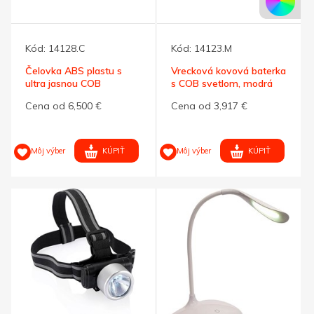
Kód:
14128.C
Kód:
14123.M
Čelovka ABS plastu s
Vrecková kovová baterka
ultra jasnou COB
s COB svetlom, modrá
baterkou
Cena od 6,500 €
Cena od 3,917 €
KÚPIŤ
KÚPIŤ
Môj výber
Môj výber