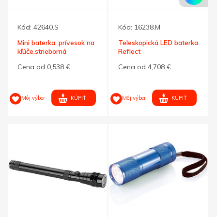
Kód:
42640.S
Kód:
16238.M
Mini baterka, prívesok na
Teleskopická LED baterka
kľúče,strieborná
Reflect
Cena od 0,538 €
Cena od 4,708 €
KÚPIŤ
KÚPIŤ
Môj výber
Môj výber