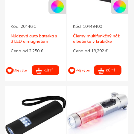
Kód:
20446.C
Kód:
10449400
Núdzová auto baterka s
Čierny multifunkčný nôž
3 LED a magnetom
a baterka v krabičke
Cena od 2,250 €
Cena od 19,292 €
KÚPIŤ
KÚPIŤ
Môj výber
Môj výber