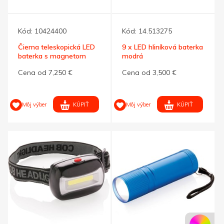
Kód:
10424400
Kód:
14.513275
Čierna teleskopická LED
9 x LED hliníková baterka
baterka s magnetom
modrá
Cena od 7,250 €
Cena od 3,500 €
KÚPIŤ
KÚPIŤ
Môj výber
Môj výber