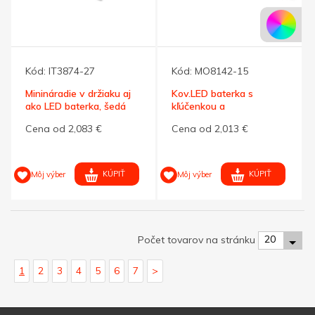
Kód:
IT3874-27
Kód:
MO8142-15
Minináradie v držiaku aj
Kov.LED baterka s
ako LED baterka, šedá
kľúčenkou a
otváračom,strieb.
Cena od 2,083 €
Cena od 2,013 €
KÚPIŤ
KÚPIŤ
Môj výber
Môj výber
20
Počet tovarov na stránku
1
2
3
4
5
6
7
>