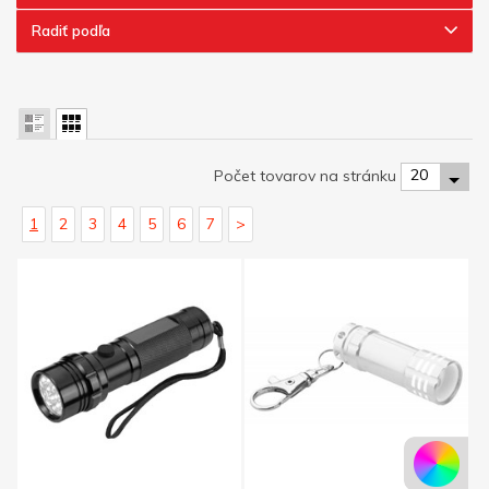
Radiť podľa
20
Počet tovarov na stránku
1
2
3
4
5
6
7
>