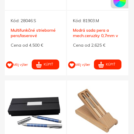
Kód:
28046.S
Kód:
81903.M
Multifunkčné strieborné
Modrá sada pera a
pero/laserové
mech.ceruzky 0,7mm v
ukazovadlo
kovovom boxe
Cena od 4,500 €
Cena od 2,625 €
KÚPIŤ
KÚPIŤ
Môj výber
Môj výber