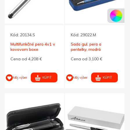
Kód:
20134.S
Kód:
29022.M
Multifunkčné pero 4v1 v
Sada gul. pera a
kovovom boxe
pentelky, modrá
Cena od 4,208 €
Cena od 3,100 €
KÚPIŤ
KÚPIŤ
Môj výber
Môj výber