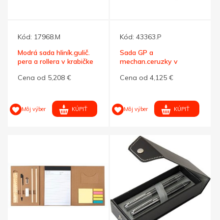
Kód:
17968.M
Kód:
43363.P
Modrá sada hliník.gulič.
Sada GP a
pera a rollera v krabičke
mechan.ceruzky v
drev.kazete, prírodná
Cena od 5,208 €
Cena od 4,125 €
KÚPIŤ
KÚPIŤ
Môj výber
Môj výber