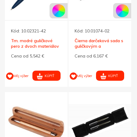
Kód:
10.02321-42
Kód:
10.01074-02
Tm. modré guličkové
Čierna darčeková sada s
pero z dvoch materiálov
guličkovým a
keramic.perom
Cena od 5,542 €
Cena od 6,167 €
KÚPIŤ
KÚPIŤ
Môj výber
Môj výber