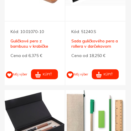
Kód:
10.01070-10
Kód:
51240.S
Guličkové pero z
Sada guličkového pera a
bambusu v krabičke
rollera v darčekovom
boxe
Cena od 6,375 €
Cena od 18,250 €
KÚPIŤ
KÚPIŤ
Môj výber
Môj výber