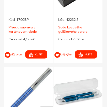
Kód:
17005.P
Kód:
42232.S
Písacia súprava v
Sada kovového
kartónovom obale
guličkového pera a
rollera
Cena od 4,125 €
Cena od 7,625 €
KÚPIŤ
KÚPIŤ
Môj výber
Môj výber