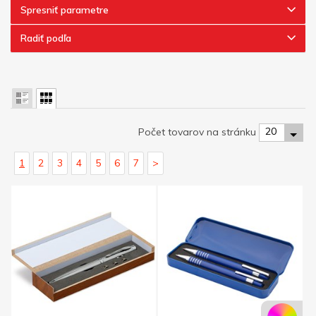
Spresniť parametre
Radiť podľa
20
Počet tovarov na stránku
1
2
3
4
5
6
7
>