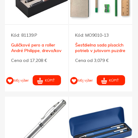
Kód:
81139.P
Kód:
MO9010-13
Guličkové pero a roller
Šesťdielna sada písacích
André Philippe, drevo/kov
potrieb v jutovom puzdre
Cena od 17,208 €
Cena od 3,079 €
KÚPIŤ
KÚPIŤ
Môj výber
Môj výber