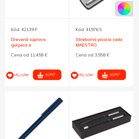
Kód:
42139.P
Kód:
41976.S
Drevená súprava
Strieborná písacia sada
gul.pera a
MAESTRO
mechan.ceruzky,prírodná
Cena od 11,458 €
Cena od 3,958 €
KÚPIŤ
KÚPIŤ
Môj výber
Môj výber