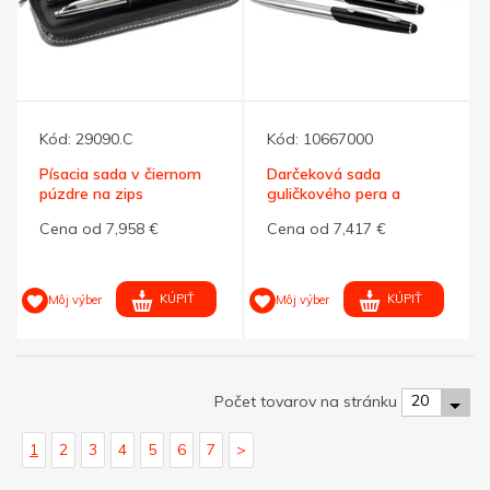
Kód:
29090.C
Kód:
10667000
Písacia sada v čiernom
Darčeková sada
púzdre na zips
guličkového pera a
stylusu Geneva
Cena od 7,958 €
Cena od 7,417 €
KÚPIŤ
KÚPIŤ
Môj výber
Môj výber
20
Počet tovarov na stránku
1
2
3
4
5
6
7
>