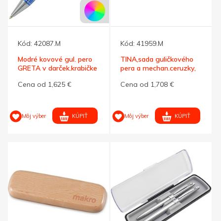
Kód:
42087.M
Kód:
41959.M
Modré kovové gul. pero
TINA,sada guličkového
GRETA v darček.krabičke
pera a mechan.ceruzky,
modrá
Cena od 1,625 €
Cena od 1,708 €
KÚPIŤ
KÚPIŤ
Môj výber
Môj výber