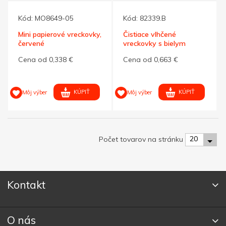
Kód:
MO8649-05
Kód:
82339.B
Mini papierové vreckovky,
Čistiace vlhčené
červené
vreckovky s bielym
uzáverom
Cena od 0,338 €
Cena od 0,663 €
KÚPIŤ
KÚPIŤ
Môj výber
Môj výber
20
Počet tovarov na stránku
Kontakt
O nás