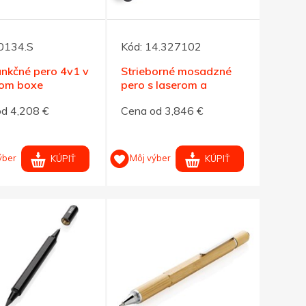
0134.S
Kód:
14.327102
unkčné pero 4v1 v
Strieborné mosadzné
om boxe
pero s laserom a
stylusom 4 v1
d 4,208 €
Cena od 3,846 €
ýber
Môj výber
KÚPIŤ
KÚPIŤ