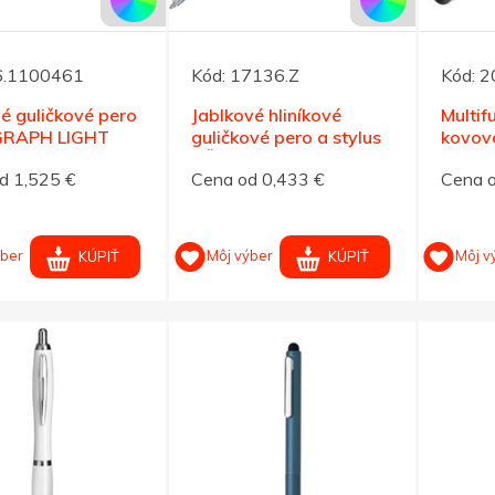
6.1100461
Kód:
17136.Z
Kód:
2
é guličkové pero
Jablkové hliníkové
Multif
RAPH LIGHT
guličkové pero a stylus
kovov
- ČN
d 1,525 €
Cena od 0,433 €
Cena o
ýber
Môj výber
Môj v
KÚPIŤ
KÚPIŤ