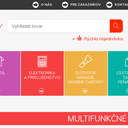
O NÁS
PRE ZÁKAZNÍKOV
KONTA
+
Rýchla objednávka
TIL
ELEKTRONIKA
OUTDOOR,
CEST
A PRÍSLUŠENSTVO
NÁRADIE,
TA
DROBNÉ DARČEKY
PEŇ
MULTIFUNKČNÉ