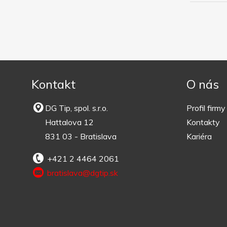
Kontakt
O nás
DG Tip, spol. s.r.o.
Profil firmy
Hattalova 12
Kontakty
831 03 - Bratislava
Kariéra
+421 2 4464 2061
bratislava@dgtip.sk