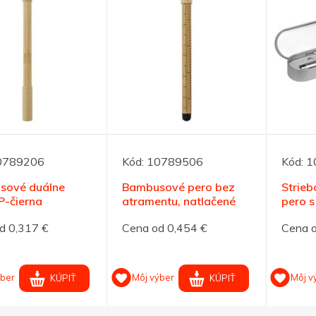
0789206
Kód:
10789506
Kód:
1
sové duálne
Bambusové pero bez
Strieb
P-čierna
atramentu, natlačené
pero s
bezatramentu
pravítko
ukazo
d 0,317 €
Cena od 0,454 €
Cena o
ýber
Môj výber
Môj v
KÚPIŤ
KÚPIŤ