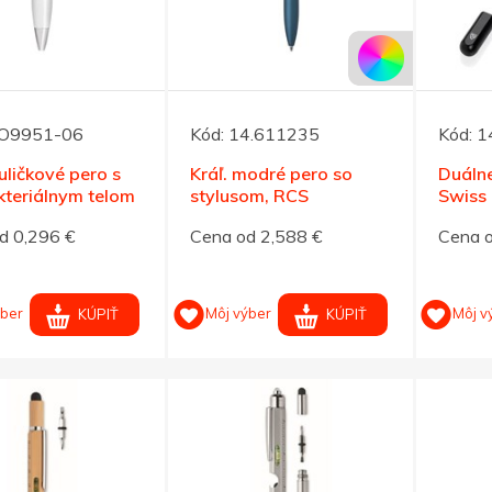
O9951-06
Kód:
14.611235
Kód:
1
uličkové pero s
Kráľ. modré pero so
Duáln
kteriálnym telom
stylusom, RCS
Swiss
 striebrom
recykl.hliník
rec. A
d 0,296 €
Cena od 2,588 €
Cena o
ýber
Môj výber
Môj v
KÚPIŤ
KÚPIŤ