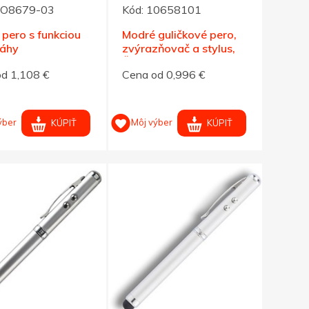
O8679-03
Kód:
10658101
 pero s funkciou
Modré guličkové pero,
áhy
zvýrazňovač a stylus,
ČN
d 1,108 €
Cena od 0,996 €
ýber
Môj výber
KÚPIŤ
KÚPIŤ