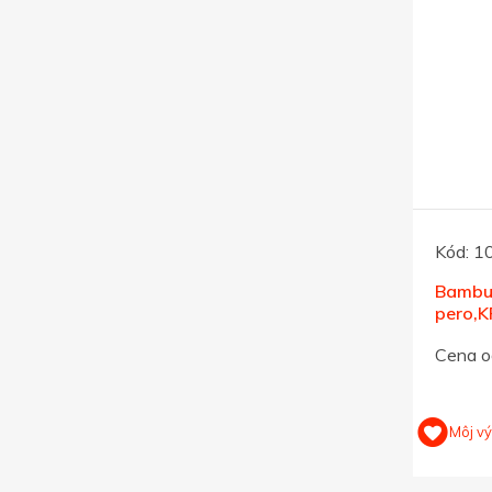
Kód:
1
Bambu
pero,K
náplň,
Cena o
Môj v