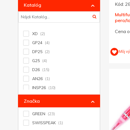
Čierna
Kód:
2
Katalóg
Šedá
Multif
pero/l
Žltá
ukazo
Strieborná
Cena o
XD
Hnedá
GP24
Prírodná, khaki
Môj v
DP25
Viacfarebná
G25
vínová (bordó)
D26
AN26
INSP26
G26
Značka
DP26
GREEN
XD26
SWISSPEAK
GP26