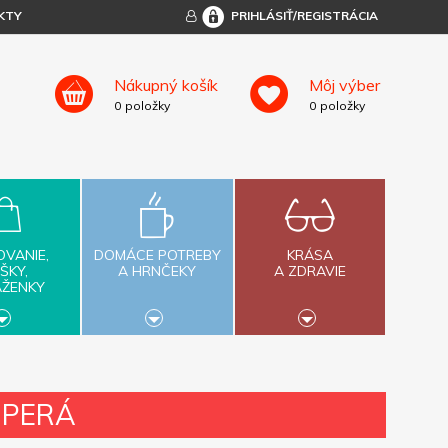
KTY
PRIHLÁSIŤ/REGISTRÁCIA
Nákupný košík
Môj výber
0
položky
0
položky
OVANIE,
DOMÁCE POTREBY
KRÁSA
ŠKY,
A HRNČEKY
A ZDRAVIE
AŽENKY
 PERÁ