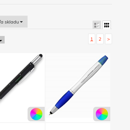
ľa skladu
1
2
>