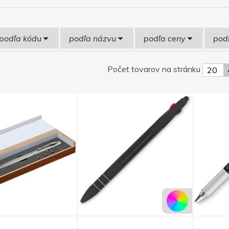
podľa kódu
podľa názvu
podľa ceny
pod
Počet tovarov na stránku
20