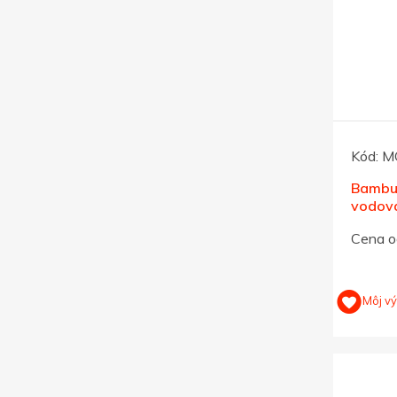
Kód:
M
Bambus
vodová
nárad
Cena o
Môj v