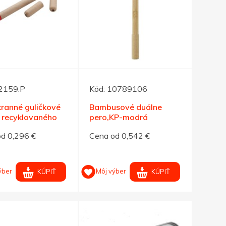
2159.P
Kód:
10789106
ranné guličkové
Bambusové duálne
 recyklovaného
pero,KP-modrá
ra
náplň,bezatramentu
d 0,296 €
Cena od 0,542 €
ýber
Môj výber
KÚPIŤ
KÚPIŤ