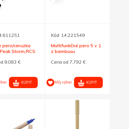
4.611251
Kód:
14.221549
e pero/ceruzka
Multifunkčné pero 5 v 1
 Peak Storm,RCS
z bambusu
L
d 9,083 €
Cena od 7,792 €
ýber
Môj výber
KÚPIŤ
KÚPIŤ