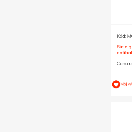
Kód:
M
Biele g
antiba
s nano
Cena o
Môj v