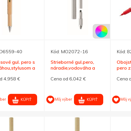
O6559-40
Kód:
MO2072-16
Kód:
8
ové gul. pero s
Strieborné gul.pero,
Obojst
hou,stylusom a
náradie,vodováha a
pero z
ím
LED svetlo
papie
d 4,958 €
Cena od 6,042 €
Cena o
ýber
Môj výber
Môj v
KÚPIŤ
KÚPIŤ