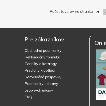
Počet tovarov na stránku
20
Pre zákazníkov
Onli
Obchodné podmienky
Reklamačný formulár
Cenníky a katalógy
Predlohy k potlači
Recyklačné príspevky
Podmienky ochrany
osobných údajov
FAQ