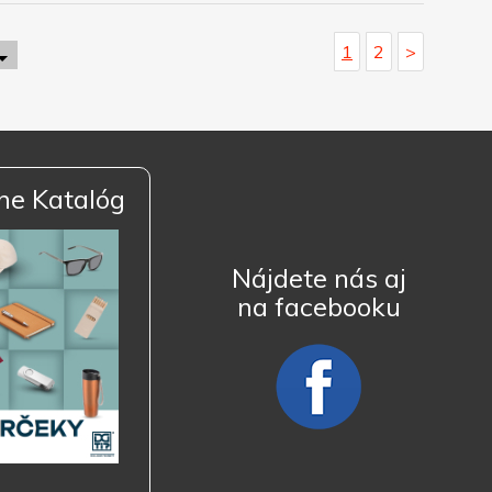
1
2
>
ne Katalóg
Nájdete nás aj
na facebooku