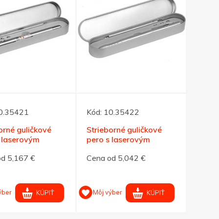
0.35421
Kód:
10.35422
orné guličkové
Strieborné guličkové
 laserovým
pero s laserovým
vadlom
ukazovadlom
d 5,167 €
Cena od 5,042 €
ýber
Môj výber
KÚPIŤ
KÚPIŤ