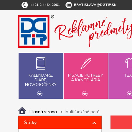
+421 2 4464 2061
BRATISLAVA@DGTIP.SK
KALENDÁRE,
PÍSACIE POTREBY
TEX
DIÁRE,
A KANCELÁRIA
NOVOROČENKY
Hlavná strana
Multifunkčné perá
Štítky