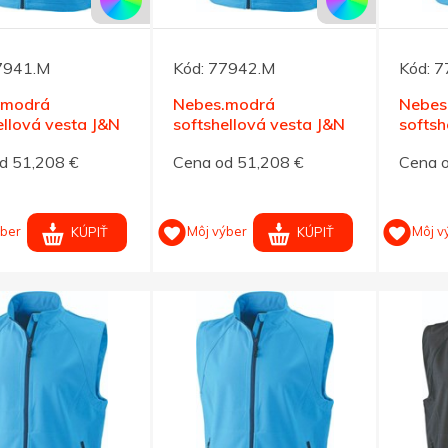
7941.M
Kód:
77942.M
Kód:
7
.modrá
Nebes.modrá
Nebes
ellová vesta J&N
softshellová vesta J&N
softsh
ánska S
270, pánska M
270, p
d 51,208 €
Cena od 51,208 €
Cena 
ýber
Môj výber
Môj v
KÚPIŤ
KÚPIŤ