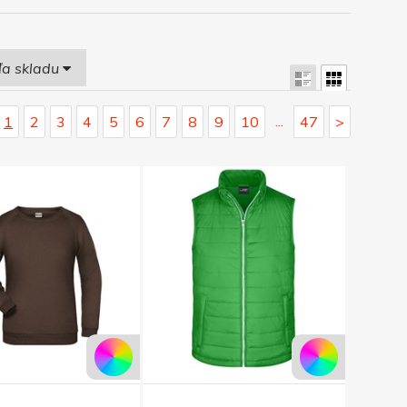
ľa skladu
...
1
2
3
4
5
6
7
8
9
10
47
>