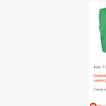
Kód:
7
Zelená
vesta 
XXL
Cena o
Môj v