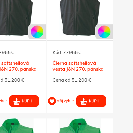
7965.C
Kód:
77966.C
 softshellová
Čierna softshellová
 J&N 270, pánska
vesta J&N 270, pánska
XXXL
od 51,208 €
Cena od 51,208 €
ýber
Môj výber
KÚPIŤ
KÚPIŤ