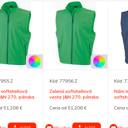
7955.Z
Kód:
77956.Z
Kód:
7
 softshellová
Zelená softshellová
Nám.
J&N 270, pánska
vesta J&N 270, pánska
softsh
XXXL
270, 
d 51,208 €
Cena od 51,208 €
Cena 
ýber
Môj výber
Môj v
KÚPIŤ
KÚPIŤ