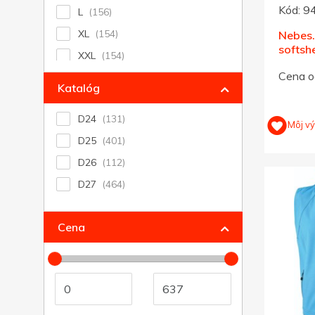
Hnedá
Kód:
9
L
Prírodná, khaki
XL
Nebes
vínová (bordó)
softsh
XXL
270, 
Cena o
XXXL
Katalóg
XXXXXXL
D24
XXXXL
Môj v
D25
D26
D27
Cena