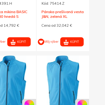
4391.H
Kód:
75414.Z
a mikina BASIC
Pánska prešívaná vesta
80 hnedá S
J&N, zelená XL
od 14,792 €
Cena od 32,042 €
ýber
Môj výber
KÚPIŤ
KÚPIŤ