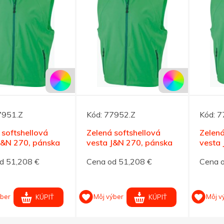
7951.Z
Kód:
77952.Z
Kód:
7
 softshellová
Zelená softshellová
Zelená
J&N 270, pánska
vesta J&N 270, pánska
vesta
M
L
d 51,208 €
Cena od 51,208 €
Cena 
ýber
Môj výber
Môj v
KÚPIŤ
KÚPIŤ