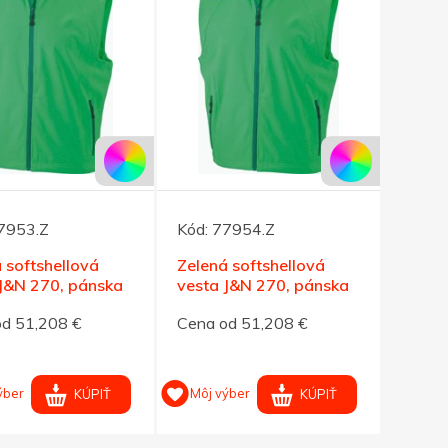
7953.Z
Kód:
77954.Z
 softshellová
Zelená softshellová
 J&N 270, pánska
vesta J&N 270, pánska
XL
od 51,208 €
Cena od 51,208 €
ýber
Môj výber
KÚPIŤ
KÚPIŤ