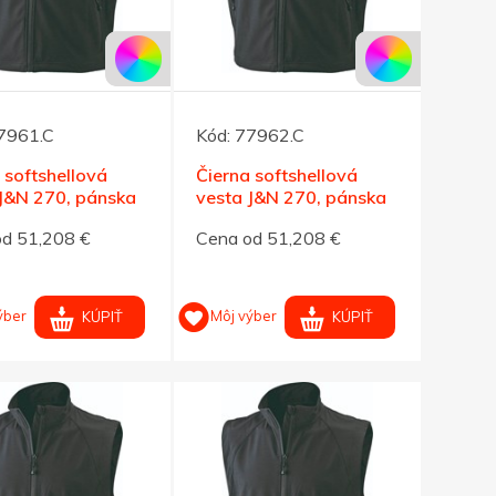
7961.C
Kód:
77962.C
 softshellová
Čierna softshellová
 J&N 270, pánska
vesta J&N 270, pánska
M
od 51,208 €
Cena od 51,208 €
ýber
Môj výber
KÚPIŤ
KÚPIŤ