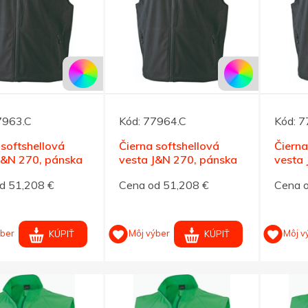
7963.C
Kód:
77964.C
Kód:
7
 softshellová
Čierna softshellová
Čierna
J&N 270, pánska
vesta J&N 270, pánska
vesta
XL
XXL
d 51,208 €
Cena od 51,208 €
Cena 
ýber
Môj výber
Môj v
KÚPIŤ
KÚPIŤ