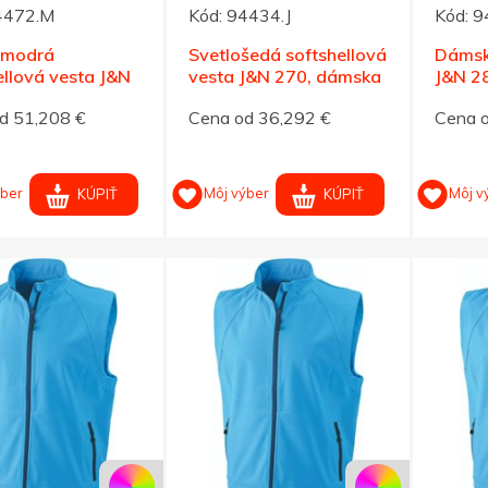
4472.M
Kód:
94434.J
Kód:
9
.modrá
Svetlošedá softshellová
Dámsk
ellová vesta J&N
vesta J&N 270, dámska
J&N 2
dámska M
XL
d 51,208 €
Cena od 36,292 €
Cena 
ýber
Môj výber
Môj v
KÚPIŤ
KÚPIŤ