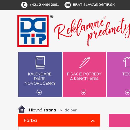
+421 2 4464 2061
BRATISLAVA@DGTIP.SK
KALENDÁRE,
PÍSACIE POTREBY
TEX
DIÁRE,
A KANCELÁRIA
NOVOROČENKY
Hlavná strana
daiber
Farba