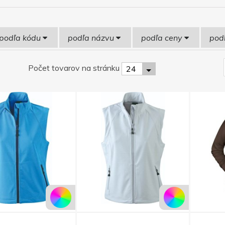
podľa kódu
podľa názvu
podľa ceny
pod
Počet tovarov na stránku
24