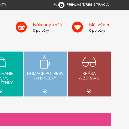
KTY
PRIHLÁSIŤ/REGISTRÁCIA
Nákupný košík
Môj výber
0
položky
0
položky
OVANIE,
DOMÁCE POTREBY
KRÁSA
ŠKY,
A HRNČEKY
A ZDRAVIE
AŽENKY