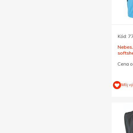
Kód:
7
Nebes
softsh
270, p
Cena o
Môj v