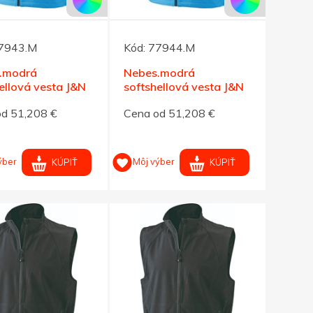
7943.M
Kód:
77944.M
.modrá
Nebes.modrá
ellová vesta J&N
softshellová vesta J&N
ánska L
270, pánska XL
od 51,208 €
Cena od 51,208 €
ýber
Môj výber
KÚPIŤ
KÚPIŤ