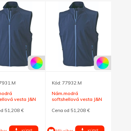
7931.M
Kód:
77932.M
modrá
Nám.modrá
ellová vesta J&N
softshellová vesta J&N
pánska S
270, pánska M
od 51,208 €
Cena od 51,208 €
ýber
Môj výber
KÚPIŤ
KÚPIŤ