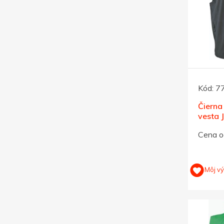
Kód:
7
Čierna
vesta 
L
Cena o
Môj v