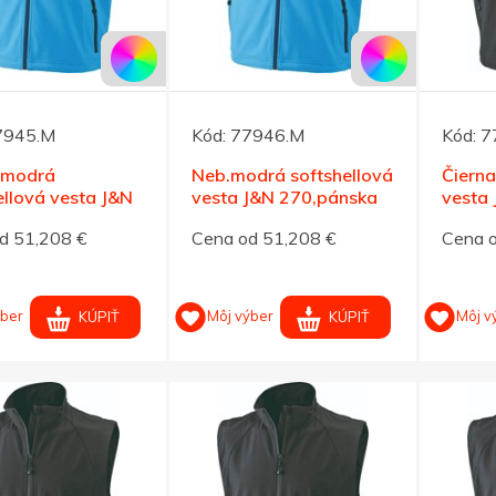
7945.M
Kód:
77946.M
Kód:
7
.modrá
Neb.modrá softshellová
Čierna
ellová vesta J&N
vesta J&N 270,pánska
vesta
ánska XXL
XXXL
S
d 51,208 €
Cena od 51,208 €
Cena 
ýber
Môj výber
Môj v
KÚPIŤ
KÚPIŤ