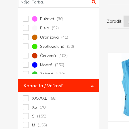
Ružová
Zoradiť
Biela
Oranžová
Svetlozelená
Červená
Modrá
Zelená
Svetlomodrá
Kapacita / Veľkosť
Čierna
XXXXXL
Šedá
XS
Žltá
S
Strieborná
M