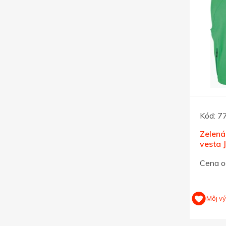
Kód:
7
Zelená
vesta 
S
Cena o
Môj v