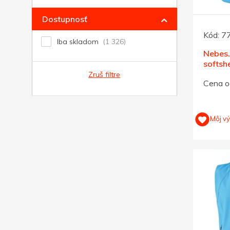
Dostupnosť
Kód:
7
Iba skladom
Nebes
softsh
270, p
Zruš filtre
Cena o
Môj v