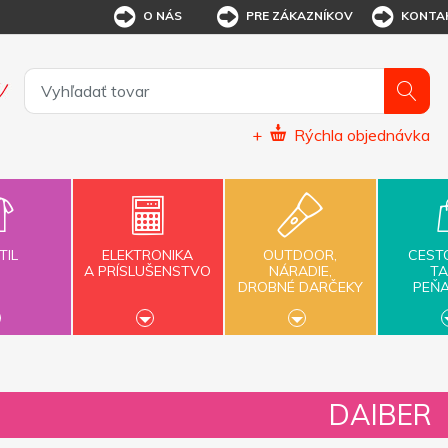
O NÁS
PRE ZÁKAZNÍKOV
KONTA
+
Rýchla objednávka
TIL
ELEKTRONIKA
OUTDOOR,
CEST
A PRÍSLUŠENSTVO
NÁRADIE,
TA
DROBNÉ DARČEKY
PEŇ
DAIBER