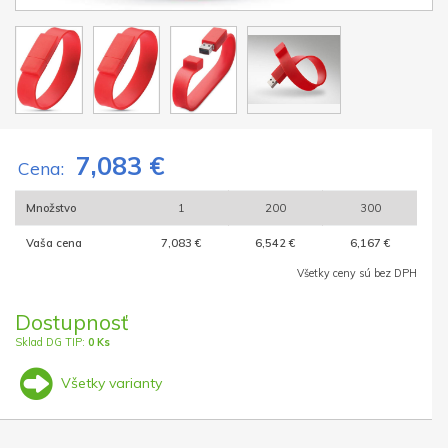
7,083 €
Cena:
Množstvo
1
200
300
Vaša cena
7,083 €
6,542 €
6,167 €
Všetky ceny sú bez DPH
Dostupnosť
Sklad DG TIP:
0 Ks
Všetky varianty