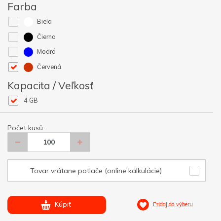
Farba
Biela
Čierna
Modrá
Červená
Kapacita / Veľkosť
4 GB
Počet kusů:
Tovar vrátane potlače (online kalkulácie)
Kúpiť
Pridaj do výberu