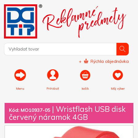
+
Rýchla objednávka
Menu
Prihlásiť
košík
Môj výber
|
Wristflash USB disk
Kód: MO10937-05
červený náramok 4GB