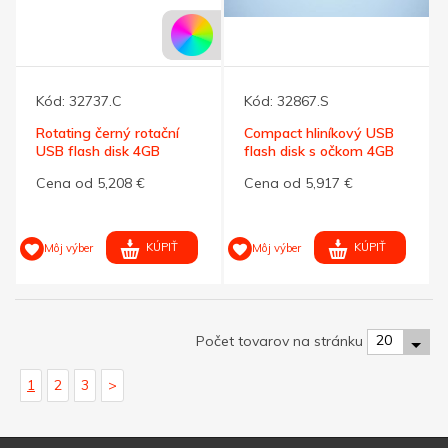
Kód:
32737.C
Kód:
32867.S
Rotating černý rotační
Compact hliníkový USB
USB flash disk 4GB
flash disk s očkom 4GB
Cena od 5,208 €
Cena od 5,917 €
KÚPIŤ
KÚPIŤ
Môj výber
Môj výber
20
Počet tovarov na stránku
1
2
3
>