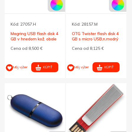
Kód:
27057.H
Kód:
28157.M
Magring USB flash disk 4
OTG Twister flash disk 4
GB v hnedom kož. obale
GB s micro USB,n.modrý
Cena od 8,500 €
Cena od 8,125 €
KÚPIŤ
KÚPIŤ
Môj výber
Môj výber