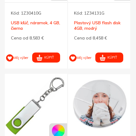
Kód:
1Z30410G
Kód:
1Z34131G
USB kľúč, náramok, 4 GB,
Plastový USB flash disk
čierna
4GB, modrý
Cena od 8,583 €
Cena od 8,458 €
KÚPIŤ
KÚPIŤ
Môj výber
Môj výber