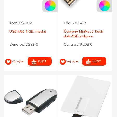
Kód:
27287.M
Kód:
27357.R
USB kľúč 4 GB, modrá
Červený hliníkový flash
disk 4GB s klipom
Cena od 6,292 €
Cena od 6,208 €
KÚPIŤ
KÚPIŤ
Môj výber
Môj výber