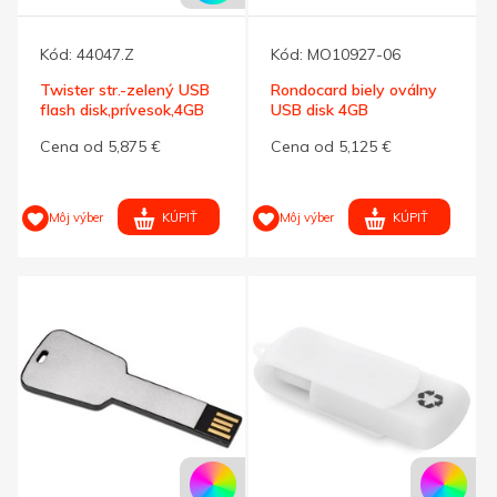
Kód:
44047.Z
Kód:
MO10927-06
Twister str.-zelený USB
Rondocard biely oválny
flash disk,prívesok,4GB
USB disk 4GB
Cena od 5,875 €
Cena od 5,125 €
KÚPIŤ
KÚPIŤ
Môj výber
Môj výber