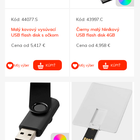
Kód:
44077.S
Kód:
43997.C
Malý kovový vysúvací
Čierny malý hliníkový
USB flash disk s očkom
USB flash disk 4GB
4GB
Cena od 5,417 €
Cena od 4,958 €
KÚPIŤ
KÚPIŤ
Môj výber
Môj výber