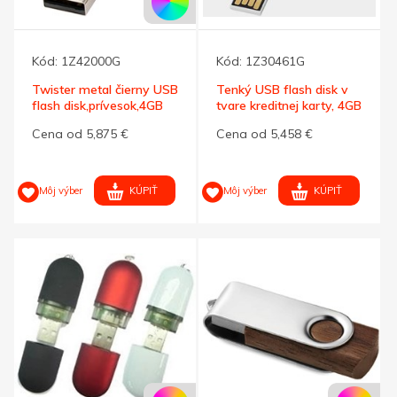
Kód:
1Z42000G
Kód:
1Z30461G
Twister metal čierny USB
Tenký USB flash disk v
flash disk,prívesok,4GB
tvare kreditnej karty, 4GB
Cena od 5,875 €
Cena od 5,458 €
KÚPIŤ
KÚPIŤ
Môj výber
Môj výber