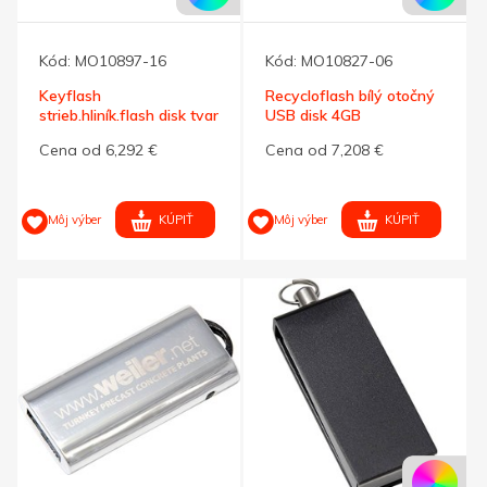
Kód:
MO10897-16
Kód:
MO10827-06
Keyflash
Recycloflash bílý otočný
strieb.hliník.flash disk tvar
USB disk 4GB
kľúča 4GB
Cena od 6,292 €
Cena od 7,208 €
KÚPIŤ
KÚPIŤ
Môj výber
Môj výber