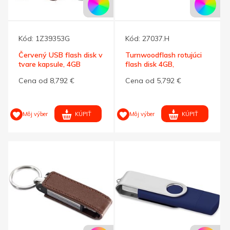
Kód:
1Z39353G
Kód:
27037.H
Červený USB flash disk v
Turnwoodflash rotujúci
tvare kapsule, 4GB
flash disk 4GB,
tmavohnedá
Cena od 8,792 €
Cena od 5,792 €
KÚPIŤ
KÚPIŤ
Môj výber
Môj výber