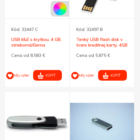
Kód:
32447.C
Kód:
32497.B
USB kľúč s krytkou, 4 GB,
Tenký USB flash disk v
strieborná/čierna
tvare kreditnej karty, 4GB
Cena od 8,583 €
Cena od 5,875 €
KÚPIŤ
KÚPIŤ
Môj výber
Môj výber