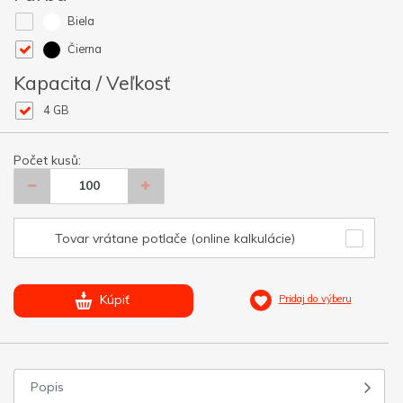
Biela
Čierna
Kapacita / Veľkosť
4 GB
Počet kusů:
Tovar vrátane potlače (online kalkulácie)
Kúpiť
Pridaj do výberu
Popis