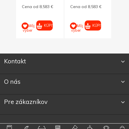
kredit
3 €
Cena od 8,583 €
Cena od 8,583 €
Cena
4GB
PIŤ
KÚPIŤ
KÚPIŤ
Môj
Môj
M
výber
výber
výber
Kontakt
O nás
Pre zákazníkov