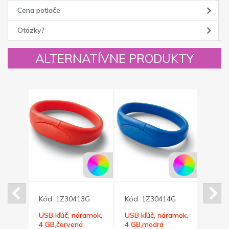
Cena potlače
Otázky?
ALTERNATÍVNE PRODUKTY
G
Kód:
1Z30413G
Kód:
1Z30414G
Kód:
amok,
USB kľúč, náramok,
USB kľúč, náramok,
Tenký
4 GB,červená
4 GB,modrá
disk 