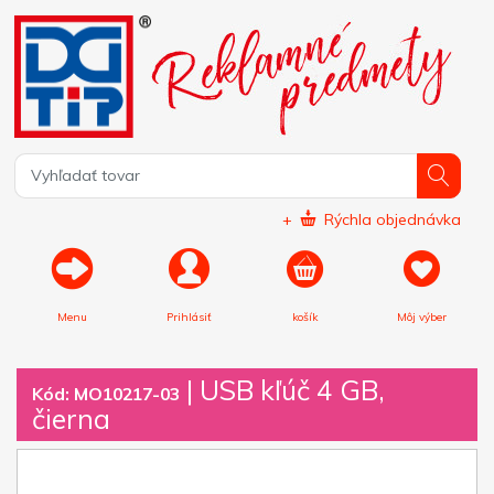
+
Rýchla objednávka
Menu
Prihlásiť
košík
Môj výber
|
USB kľúč 4 GB,
Kód: MO10217-03
čierna