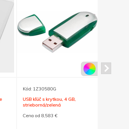
Kód:
1Z30580G
Kód:
1Z30
e
USB kľúč s krytkou, 4 GB,
USB kľúč s 
strieborná/zelená
strieborná
Cena od 8,583 €
Cena od 8,