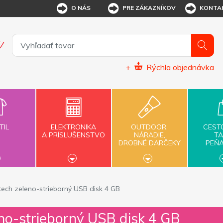
O NÁS
PRE ZÁKAZNÍKOV
KONTA
+
Rýchla objednávka
TIL
ELEKTRONIKA
OUTDOOR,
CEST
A PRÍSLUŠENSTVO
NÁRADIE,
TA
DROBNÉ DARČEKY
PEŇ
tech zeleno-strieborný USB disk 4 GB
no-strieborný USB disk 4 GB