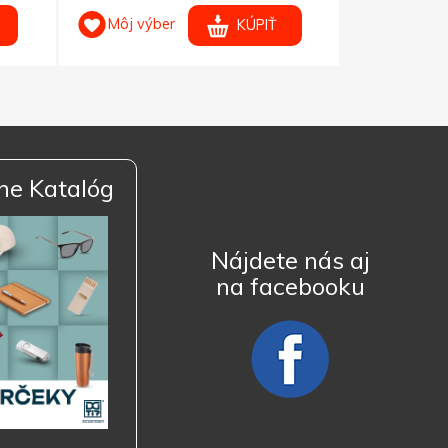
Môj výber
Môj výb
KÚPIŤ
ne Katalóg
Nájdete nás aj
na facebooku