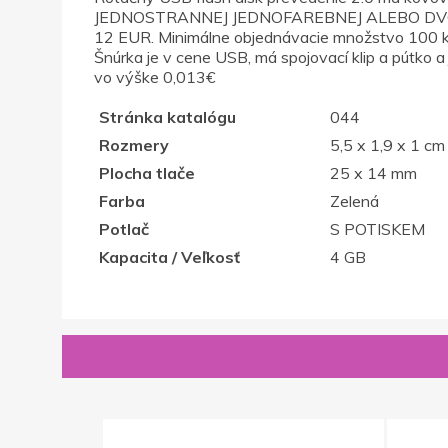
JEDNOSTRANNEJ JEDNOFAREBNEJ ALEBO DVOJFAREBN
12 EUR. Minimálne objednávacie množstvo 100 ks,
Šnúrka je v cene USB, má spojovací klip a pútko 
vo výške 0,013€
Stránka katalógu
044
Rozmery
5,5 x 1,9 x 1 cm
Plocha tlače
25 x 14 mm
Farba
Zelená
Potlač
S POTISKEM
Kapacita / Veľkosť
4 GB