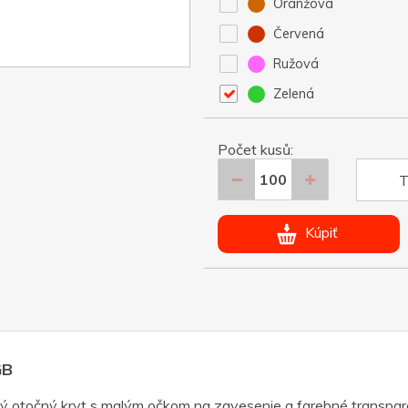
Oranžová
Červená
Ružová
Zelená
Počet kusů:
T
Kúpiť
GB
vý otočný kryt s malým očkom na zavesenie a farebné transp