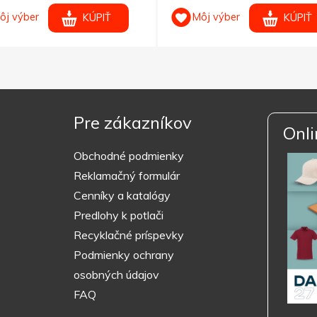
ôj výber
Môj výber
KÚPIŤ
KÚPIŤ
Pre zákazníkov
Onli
Obchodné podmienky
Reklamačný formulár
Cenníky a katalógy
Predlohy k potlači
Recyklačné príspevky
Podmienky ochrany
osobných údajov
FAQ