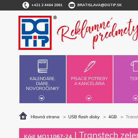
+421 2 4464 2061
BRATISLAVA@DGTIP.SK
KALENDÁRE,
PÍSACIE POTREBY
TEX
DIÁRE,
A KANCELÁRIA
NOVOROČENKY
Hlavná strana
USB flash disky
4GB
Trans
|
Transtech zele
Kód: MO11067-24