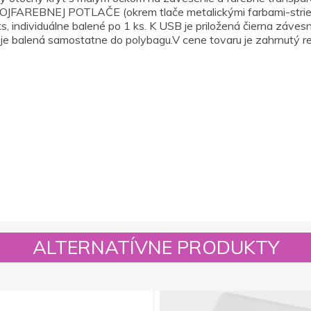
EJ POTLAČE (okrem tlače metalickými farbami-strieborná,
 individuálne balené po 1 ks. K USB je priložená čierna záve
a je balená samostatne do polybagu.V cene tovaru je zahrnutý r
ALTERNATÍVNE PRODUKTY