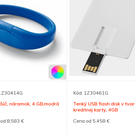
1Z30414G
Kód:
1Z30461G
ľúč, náramok, 4 GB,modrá
Tenký USB flash disk v tvar
kreditnej karty, 4GB
od 8,583 €
Cena od 5,458 €