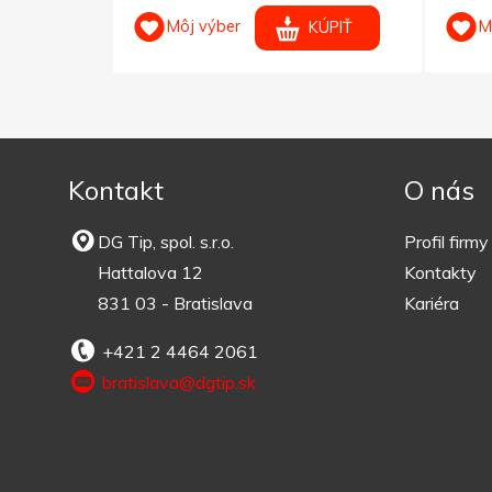
Môj výber
M
KÚPIŤ
KÚPIŤ
Kontakt
O nás
DG Tip, spol. s.r.o.
Profil firmy
Hattalova 12
Kontakty
831 03 - Bratislava
Kariéra
+421 2 4464 2061
bratislava@dgtip.sk