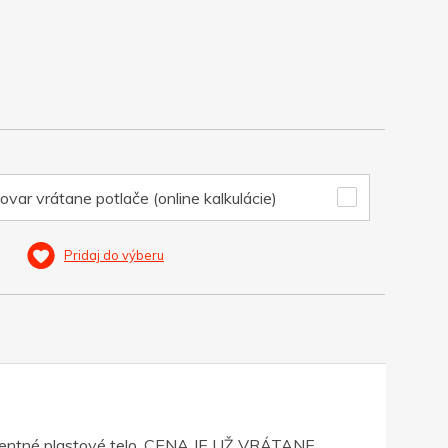
ovar vrátane potlače (online kalkulácie)
Pridaj do výberu
arentné plastové telo. CENA JE UŽ VRÁTANE