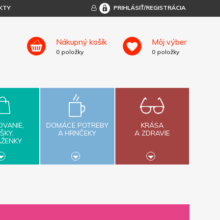
KTY
PRIHLÁSIŤ/REGISTRÁCIA
Nákupný košík
Môj výber
0
položky
0
položky
OVANIE,
DOMÁCE POTREBY
KRÁSA
ŠKY,
A HRNČEKY
A ZDRAVIE
AŽENKY