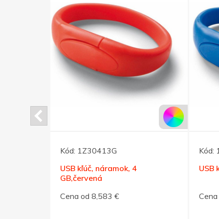
Kód:
1Z30413G
Kód:
 GB,zelená
USB kľúč, náramok, 4
USB k
GB,červená
Cena od 8,583 €
Cena 