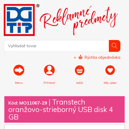
+
Rýchla objednávka
Menu
Prihlásiť
košík
Môj výber
|
Transtech
Kód: MO11067-29
oranžovo-strieborný USB disk 4
GB