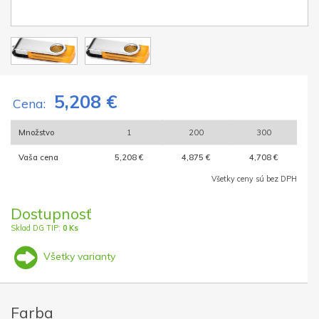
5,208 €
Cena:
Množstvo
1
200
300
Vaša cena
5,208 €
4,875 €
4,708 €
Všetky ceny sú bez DPH
Dostupnosť
Sklad DG TIP:
0 Ks
Všetky varianty
Farba