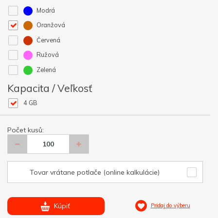
Modrá
Oranžová
Červená
Ružová
Zelená
Kapacita / Veľkosť
4 GB
Počet kusů:
Tovar vrátane potlače (online kalkulácie)
Kúpiť
Pridaj do výberu