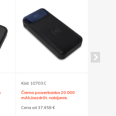
Kód:
12349
Čierna alu
Kód:
10703.C
2200mAH
Čierna powerbanka 20 000
Cena od 6,
mAh,bezdrôt. nabíjanie.
Cena od 37,458 €
Môj výb