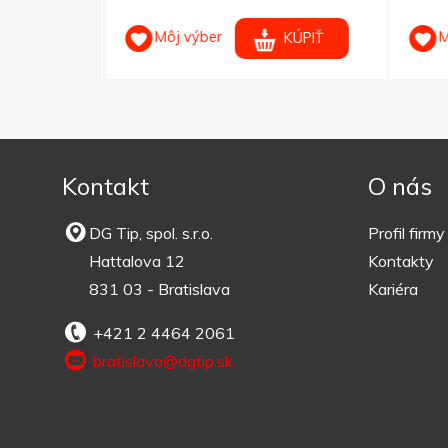
Môj výber
M
KÚPIŤ
KÚPIŤ
Kontakt
O nás
DG Tip, spol. s.r.o.
Profil firmy
Hattalova 12
Kontakty
831 03 - Bratislava
Kariéra
+421 2 4464 2061
bratislava@dgtip.sk