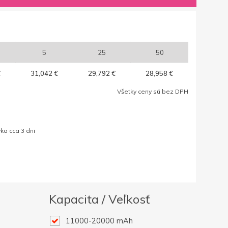
5
25
50
€
31,042 €
29,792 €
28,958 €
Všetky ceny sú bez DPH
ka cca 3 dni
Kapacita / Veľkosť
11000-20000 mAh