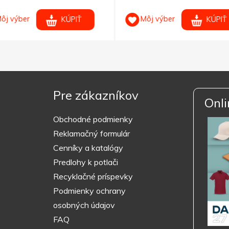
ôj výber
Môj výber
KÚPIŤ
KÚPIŤ
Pre zákazníkov
Onli
Obchodné podmienky
Reklamačný formulár
Cenníky a katalógy
Predlohy k potlači
Recyklačné príspevky
Podmienky ochrany
osobných údajov
FAQ