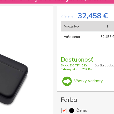
32,458 €
Cena:
Množstvo
1
Vaša cena
32,458 
Dostupnosť
Sklad DG TIP:
0 Ks
Ďalšia dodáv
Externý sklad:
732 Ks
Všetky varianty
Farba
Čierna