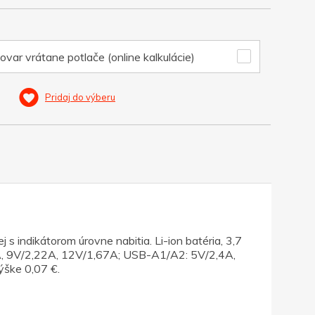
ovar vrátane potlače (online kalkulácie)
Pridaj do výberu
 indikátorom úrovne nabitia. Li-ion batéria, 3,7
A, 9V/2,22A, 12V/1,67A; USB-A1/A2: 5V/2,4A,
ýške 0,07 €.