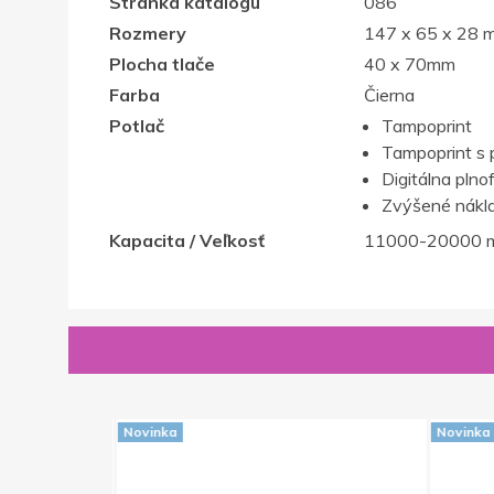
Stránka katalógu
086
Rozmery
147 x 65 x 28 
Plocha tlače
40 x 70mm
Farba
Čierna
Potlač
Tampoprint
Tampoprint s 
Digitálna plno
Zvýšené nákla
Kapacita / Veľkosť
11000-20000 
Novinka
Novinka