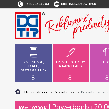
+421 2 4464 2061
BRATISLAVA@DGTIP.SK
KALENDÁRE,
PÍSACIE POTREBY
TEX
DIÁRE,
A KANCELÁRIA
NOVOROČENKY
Hlavná strana
Powerbanky
Powerbanka 20 00
|
Powerbanka 20 00
Kód: 10700.K