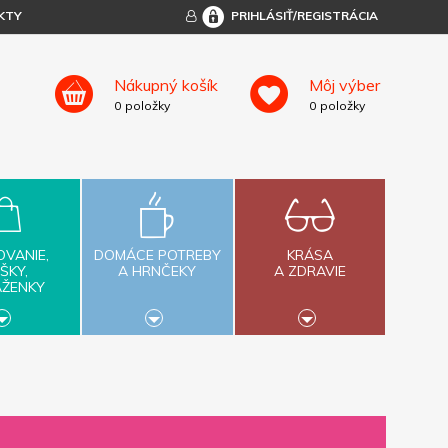
KTY
PRIHLÁSIŤ/REGISTRÁCIA
Nákupný košík
Môj výber
0
položky
0
položky
OVANIE,
DOMÁCE POTREBY
KRÁSA
ŠKY,
A HRNČEKY
A ZDRAVIE
AŽENKY