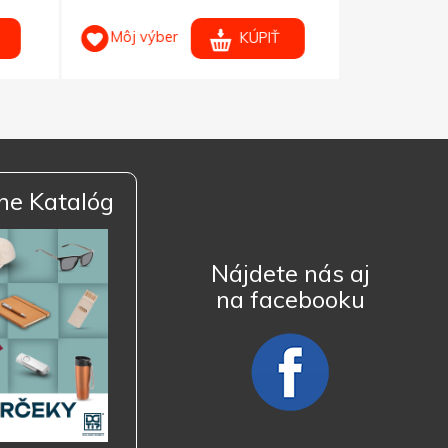
Môj výber
KÚPIŤ
ne Katalóg
Nájdete nás aj
na facebooku