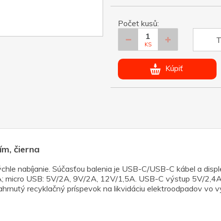
Počet kusů:
T
KS
Kúpiť
m, čierna
e nabíjanie. Súčasťou balenia je USB-C/USB-C kábel a displej s
A; micro USB: 5V/2A, 9V/2A, 12V/1,5A. USB-C výstup 5V/2,4
hrnutý recyklačný príspevok na likvidáciu elektroodpadov vo v