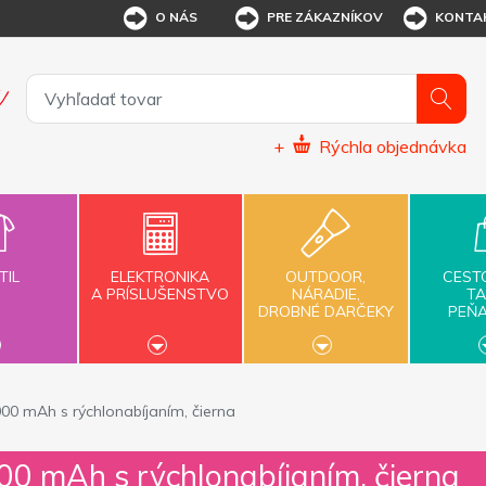
O NÁS
PRE ZÁKAZNÍKOV
KONTA
+
Rýchla objednávka
TIL
ELEKTRONIKA
OUTDOOR,
CEST
A PRÍSLUŠENSTVO
NÁRADIE,
TA
DROBNÉ DARČEKY
PEŇ
0 mAh s rýchlonabíjaním, čierna
0 mAh s rýchlonabíjaním, čierna