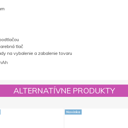
mm
podtlačou
farebná tlač
dy na vybalenie a zabalenie tovaru
mAh
ALTERNATÍVNE PRODUKTY
Novinka