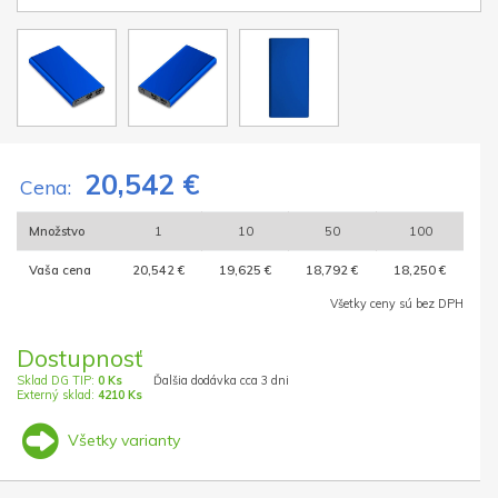
20,542 €
Cena:
Množstvo
1
10
50
100
Vaša cena
20,542 €
19,625 €
18,792 €
18,250 €
Všetky ceny sú bez DPH
Dostupnosť
Sklad DG TIP:
0 Ks
Ďalšia dodávka cca 3 dni
Externý sklad:
4210 Ks
Všetky varianty