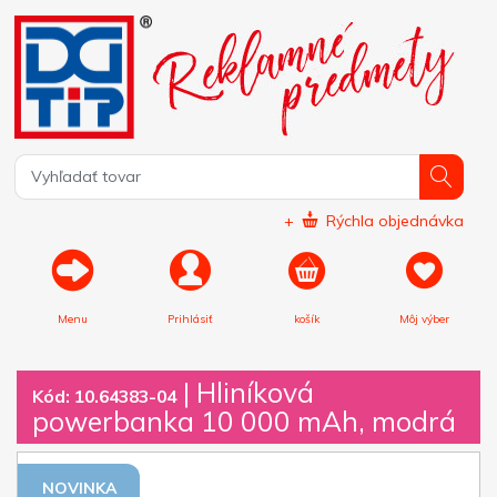
+
Rýchla objednávka
Menu
Prihlásiť
košík
Môj výber
|
Hliníková
Kód: 10.64383-04
powerbanka 10 000 mAh, modrá
NOVINKA