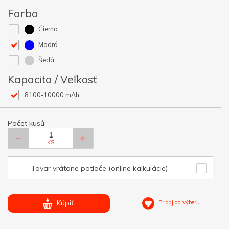
Farba
Čierna
Modrá
Šedá
Kapacita / Veľkosť
8100-10000 mAh
Počet kusů:
KS
Tovar vrátane potlače (online kalkulácie)
Kúpiť
Pridaj do výberu