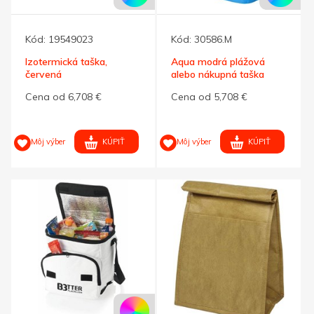
Kód:
19549023
Kód:
30586.M
Izotermická taška,
Aqua modrá plážová
červená
alebo nákupná taška
Cena od 6,708 €
Cena od 5,708 €
KÚPIŤ
KÚPIŤ
Môj výber
Môj výber