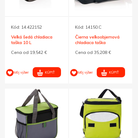
Kód:
14.422152
Kód:
14150.C
Veľká šedá chladiaca
Čierna veľkoobjemová
taška 10 L
chladiaca taška
Cena od 19,542 €
Cena od 35,208 €
KÚPIŤ
KÚPIŤ
Môj výber
Môj výber