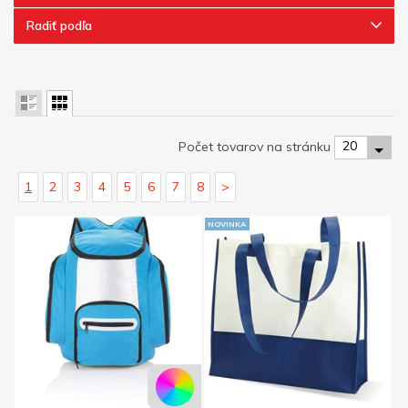
Radiť podľa
20
Počet tovarov na stránku
1
2
3
4
5
6
7
8
>
NOVINKA