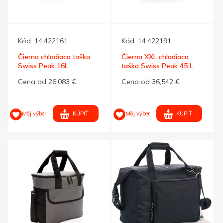
Kód:
14.422161
Kód:
14.422191
Čierna chladiaca taška
Čierna XXL chladiaca
Swiss Peak 16L
taška Swiss Peak 45 L
Cena od 26,083 €
Cena od 36,542 €
KÚPIŤ
KÚPIŤ
Môj výber
Môj výber