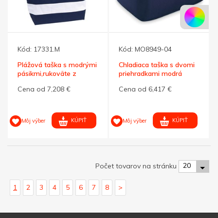
Kód:
17331.M
Kód:
MO8949-04
Plážová taška s modrými
Chladiaca taška s dvomi
pásikmi,rukoväte z
priehradkami modrá
bavlny
Cena od 7,208 €
Cena od 6,417 €
KÚPIŤ
KÚPIŤ
Môj výber
Môj výber
20
Počet tovarov na stránku
1
2
3
4
5
6
7
8
>