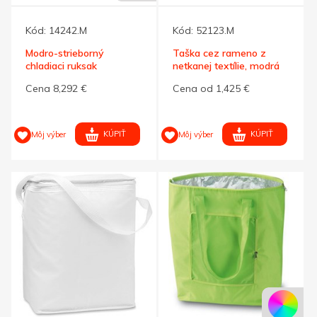
Kód:
14242.M
Kód:
52123.M
Modro-strieborný
Taška cez rameno z
chladiaci ruksak
netkanej textílie, modrá
Cena 8,292 €
Cena od 1,425 €
KÚPIŤ
KÚPIŤ
Môj výber
Môj výber