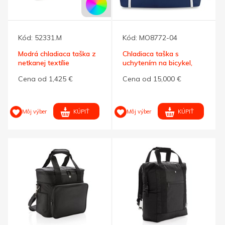
Kód:
52331.M
Kód:
MO8772-04
Modrá chladiaca taška z
Chladiaca taška s
netkanej textílie
uchytením na bicykel,
modrá
Cena od 1,425 €
Cena od 15,000 €
KÚPIŤ
KÚPIŤ
Môj výber
Môj výber