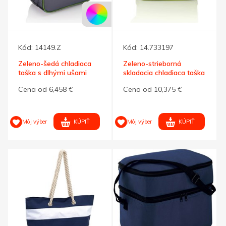
Kód:
14149.Z
Kód:
14.733197
Zeleno-šedá chladiaca
Zeleno-strieborná
taška s dlhými ušami
skladacia chladiaca taška
Cena od 6,458 €
Cena od 10,375 €
KÚPIŤ
KÚPIŤ
Môj výber
Môj výber