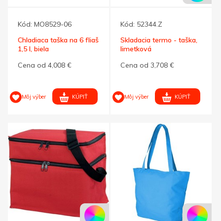
Kód:
MO8529-06
Kód:
52344.Z
Chladiaca taška na 6 fliaš
Skladacia termo - taška,
1,5 l, biela
limetková
Cena od 4,008 €
Cena od 3,708 €
KÚPIŤ
KÚPIŤ
Môj výber
Môj výber