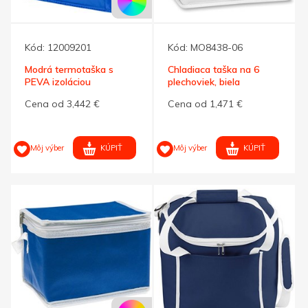
Kód:
12009201
Kód:
MO8438-06
Modrá termotaška s
Chladiaca taška na 6
PEVA izoláciou
plechoviek, biela
Cena od 3,442 €
Cena od 1,471 €
KÚPIŤ
KÚPIŤ
Môj výber
Môj výber