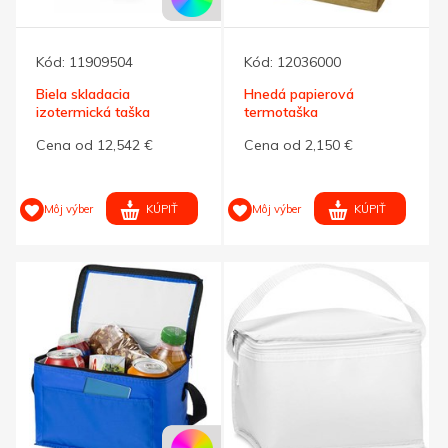
Kód:
11909504
Kód:
12036000
Biela skladacia
Hnedá papierová
izotermická taška
termotaška
Cena od 12,542 €
Cena od 2,150 €
KÚPIŤ
KÚPIŤ
Môj výber
Môj výber