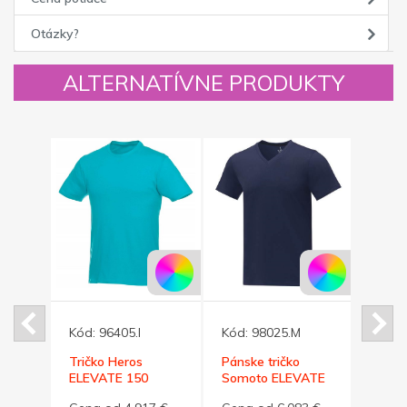
Otázky?
ALTERNATÍVNE PRODUKTY
Kód:
96405.I
Kód:
98025.M
Kód:
o,
Tričko Heros
Pánske tričko
Tess 
ELEVATE 150
Somoto ELEVATE
žltá, 
tyrkysové XXL
do V námor.modré