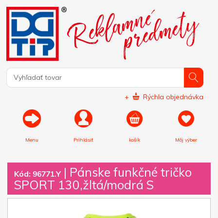
+
Rýchla objednávka
Menu
Prihlásiť
košík
Môj výber
|
Pánske funkčné tričko
Kód: 96771.Y
SPORT 130,žltá/modrá S