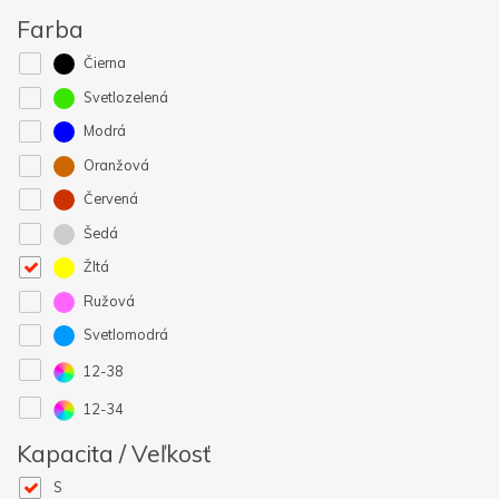
Farba
Čierna
Svetlozelená
Modrá
Oranžová
Červená
Šedá
Žltá
Ružová
Svetlomodrá
12-38
12-34
Kapacita / Veľkosť
S