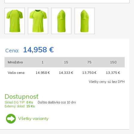
14,958 €
Cena:
Množstvo
1
15
75
150
Vaša cena
14,958 €
14,333 €
13,750 €
13,375 €
Všetky ceny sú bez DPH
Dostupnosť
Sklad DG TIP:
0 Ks
Ďalšia dodávka cca 10 dni
Externý sklad:
15 Ks
Všetky varianty