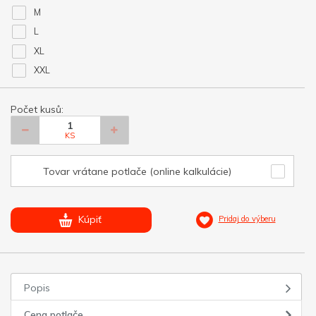
M
L
XL
XXL
Počet kusů:
KS
Tovar vrátane potlače (online kalkulácie)
Kúpiť
Pridaj do výberu
Popis
Cena potlače