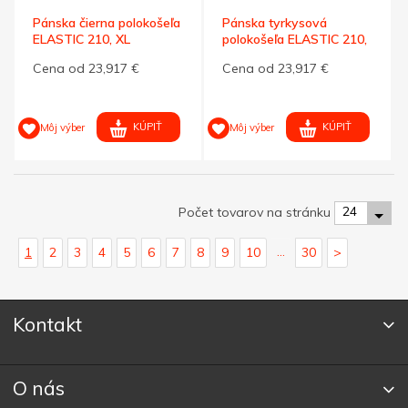
Pánska čierna polokošeľa
Pánska tyrkysová
ELASTIC 210, XL
polokošeľa ELASTIC 210,
S
Cena od 23,917 €
Cena od 23,917 €
KÚPIŤ
KÚPIŤ
Môj výber
Môj výber
24
Počet tovarov na stránku
...
1
2
3
4
5
6
7
8
9
10
30
>
Kontakt
O nás