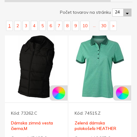
24
Počet tovarov na stránku
...
1
2
3
4
5
6
7
8
9
10
30
>
Kód:
73262.C
Kód:
74515.Z
Dámska zimná vesta
Zelená dámska
čierna,M
polokošeľa HEATHER
MELANGE 170 XXL