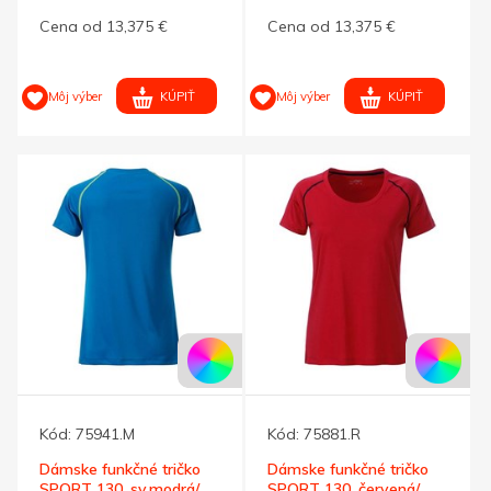
M
melír L
Cena od 13,375 €
Cena od 13,375 €
KÚPIŤ
KÚPIŤ
Môj výber
Môj výber
Kód:
75941.M
Kód:
75881.R
Dámske funkčné tričko
Dámske funkčné tričko
SPORT 130, sv.modrá/
SPORT 130, červená/