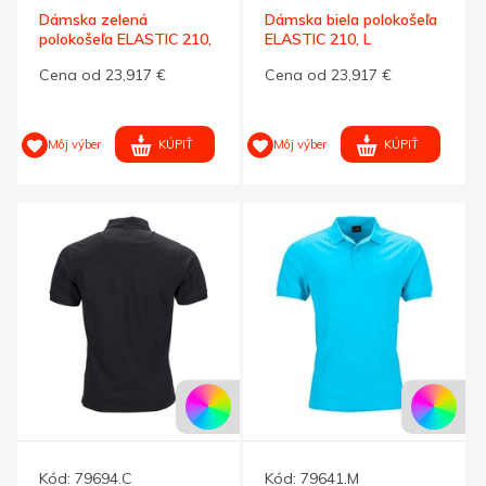
Dámska zelená
Dámska biela polokošeľa
polokošeľa ELASTIC 210,
ELASTIC 210, L
XL
Cena od 23,917 €
Cena od 23,917 €
KÚPIŤ
KÚPIŤ
Môj výber
Môj výber
Kód:
79694.C
Kód:
79641.M