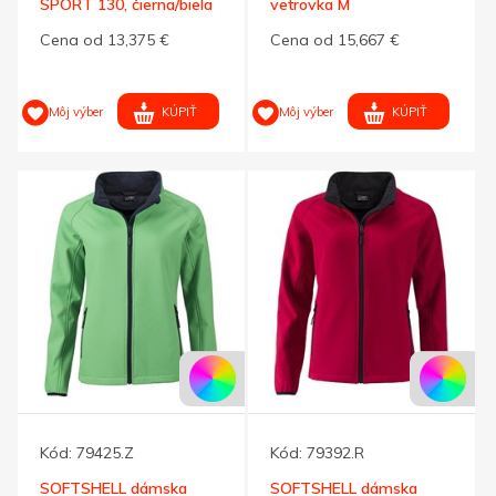
SPORT 130, čierna/biela
vetrovka M
XL
Cena od 13,375 €
Cena od 15,667 €
KÚPIŤ
KÚPIŤ
Môj výber
Môj výber
Kód:
79425.Z
Kód:
79392.R
SOFTSHELL dámska
SOFTSHELL dámska