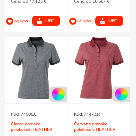
Cena od 47,125 €
Cena od 16,667 €
KÚPIŤ
KÚPIŤ
Môj výber
Môj výber
Kód:
74505.C
Kód:
74473.R
Čierna dámska
Červená dámska
polokošeľa HEATHER
polokošeľa HEATHER
MELANGE 170 XXL
MELANGE 170 L