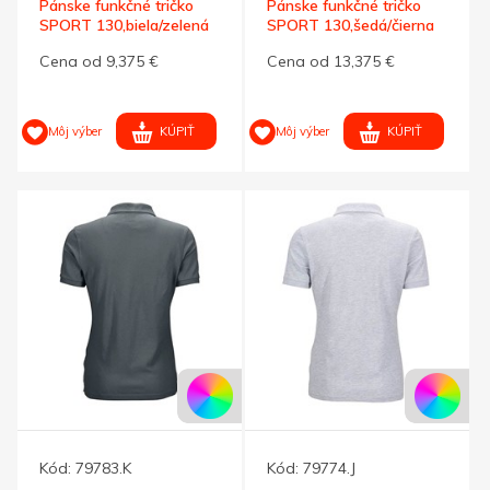
Pánske funkčné tričko
Pánske funkčné tričko
SPORT 130,biela/zelená
SPORT 130,šedá/čierna
S
XXL
Cena od 9,375 €
Cena od 13,375 €
KÚPIŤ
KÚPIŤ
Môj výber
Môj výber
Kód:
79783.K
Kód:
79774.J