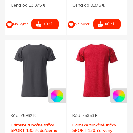
M
Cena od 13,375 €
Cena od 9,375 €
KÚPIŤ
KÚPIŤ
Môj výber
Môj výber
Kód:
75962.K
Kód:
75953.R
Dámske funkčné tričko
Dámske funkčné tričko
SPORT 130, šedá/čierna
SPORT 130, červený