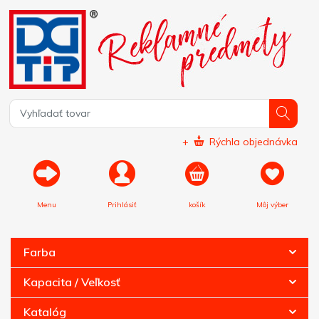
+
Rýchla objednávka
Menu
Prihlásiť
košík
Môj výber
Farba
Kapacita / Veľkosť
Katalóg