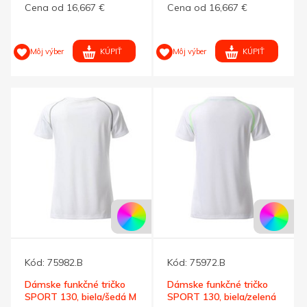
Cena od 16,667 €
Cena od 16,667 €
KÚPIŤ
KÚPIŤ
Môj výber
Môj výber
Kód:
75982.B
Kód:
75972.B
Dámske funkčné tričko
Dámske funkčné tričko
SPORT 130, biela/šedá M
SPORT 130, biela/zelená