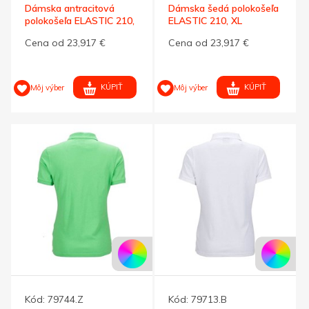
Dámska antracitová
Dámska šedá polokošeľa
polokošeľa ELASTIC 210,
ELASTIC 210, XL
L
Cena od 23,917 €
Cena od 23,917 €
KÚPIŤ
KÚPIŤ
Môj výber
Môj výber
Kód:
79744.Z
Kód:
79713.B