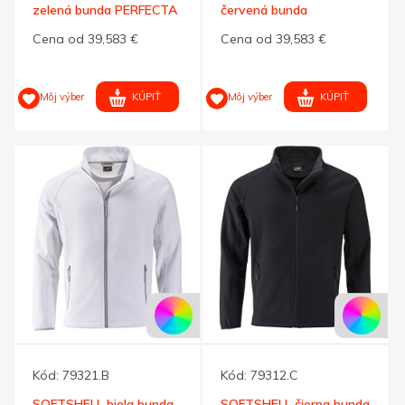
zelená bunda PERFECTA
červená bunda
280 XXL
PERFECTA 280 M
Cena od 39,583 €
Cena od 39,583 €
KÚPIŤ
KÚPIŤ
Môj výber
Môj výber
Kód:
79321.B
Kód:
79312.C
SOFTSHELL biela bunda
SOFTSHELL čierna bunda