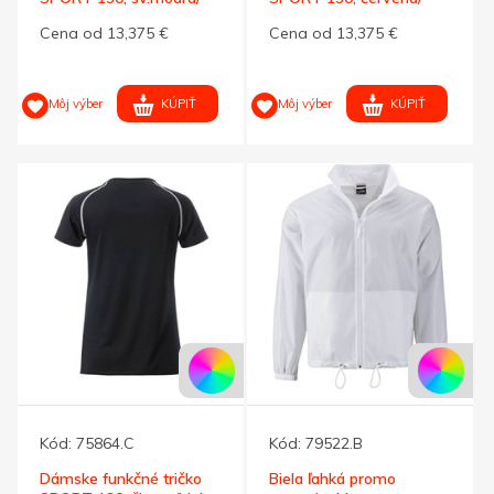
žltá S
čierna S
Cena od 13,375 €
Cena od 13,375 €
KÚPIŤ
KÚPIŤ
Môj výber
Môj výber
Kód:
75864.C
Kód:
79522.B
Dámske funkčné tričko
Biela ľahká promo