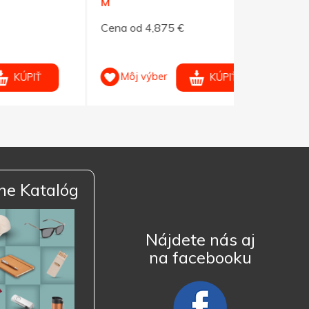
M
čierne XS
Cena od 4,875 €
Cena od 4,
Môj výber
Môj výb
KÚPIŤ
ne Katalóg
Nájdete nás aj
na facebooku