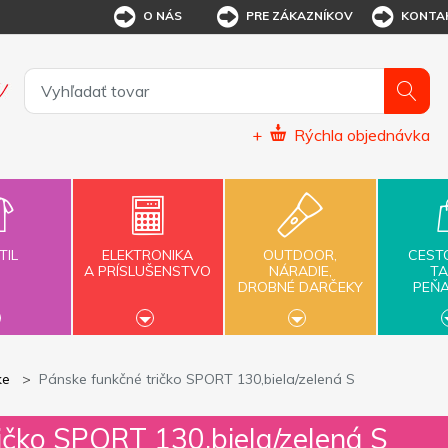
O NÁS
PRE ZÁKAZNÍKOV
KONTA
+
Rýchla objednávka
TIL
ELEKTRONIKA
OUTDOOR,
CEST
A PRÍSLUŠENSTVO
NÁRADIE,
TA
DROBNÉ DARČEKY
PEŇ
ke
Pánske funkčné tričko SPORT 130,biela/zelená S
ičko SPORT 130,biela/zelená S