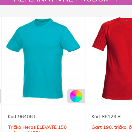
96406.I
Kód:
86123.R
ko Heros ELEVATE 150
Gart 190, tričko, červená, L