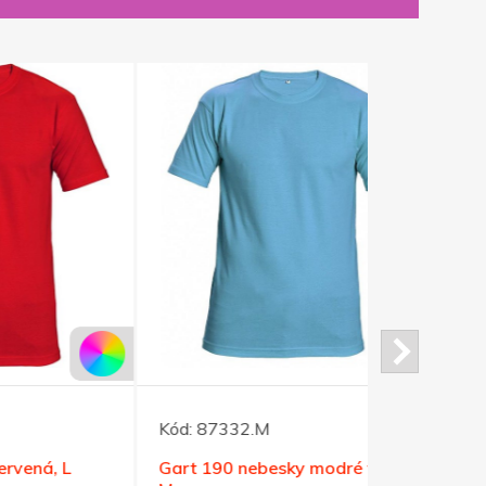
Kód:
87332.M
Kód:
96490
Gart 190 nebesky modré tričko
Tričko Her