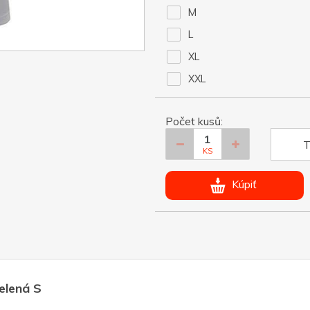
M
L
XL
XXL
Počet kusů:
T
KS
Kúpiť
elená S