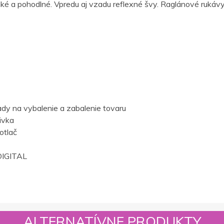
hké a pohodlné. Vpredu aj vzadu reflexné švy. Raglánové rukávy
dy na vybalenie a zabalenie tovaru
ivka
otlač
IGITAL
ALTERNATÍVNE PRODUKTY