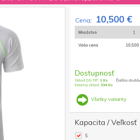
10,500 €
Cena:
Množstvo
1
Vaša cena
10,500
Dostupnosť
Sklad DG TIP:
1 Ks
Ďalšia dodáv
Externý sklad:
334 Ks
Všetky varianty
Kapacita / Veľkosť
S