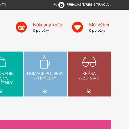
KTY
PRIHLÁSIŤ/REGISTRÁCIA
Nákupný košík
Môj výber
0
položky
0
položky
OVANIE,
DOMÁCE POTREBY
KRÁSA
ŠKY,
A HRNČEKY
A ZDRAVIE
AŽENKY