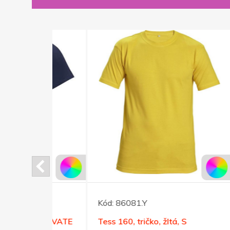
Kód:
86081.Y
Kód:
o ELEVATE
Tess 160, tričko, žltá, S
Trič