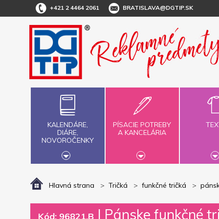
+421 2 4464 2061
BRATISLAVA@DGTIP.SK
KALENDÁRE,
PÍSACIE POTREBY
TEX
DIÁRE,
A KANCELÁRIA
NOVOROČENKY
Hlavná strana
Tričká
funkčné tričká
páns
|
Pánske funkčné tr
Kód: 96821.B