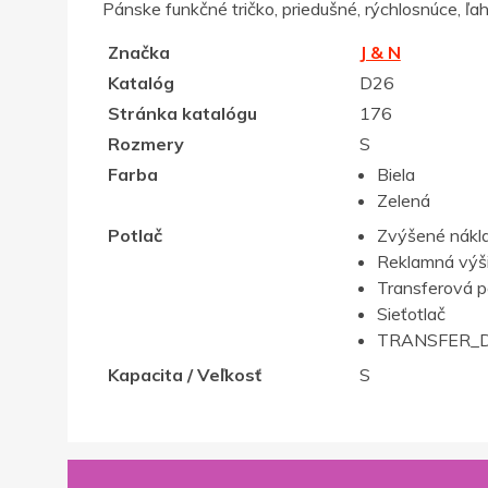
Pánske funkčné tričko, priedušné, rýchlosnúce, ľa
Značka
J & N
Katalóg
D26
Stránka katalógu
176
Rozmery
S
Farba
Biela
Zelená
Potlač
Zvýšené nákla
Reklamná výš
Transferová p
Sieťotlač
TRANSFER_D
Kapacita / Veľkosť
S