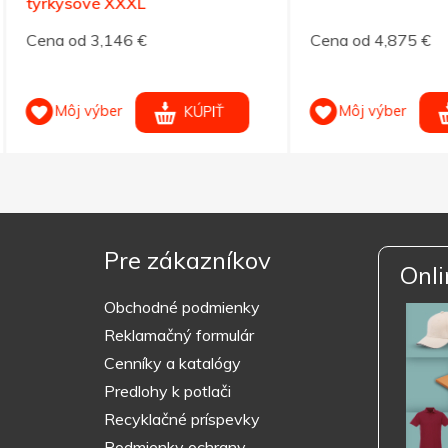
ysové XXXL
od 3,146 €
Cena od 4,875 €
ôj výber
Môj výber
KÚPIŤ
KÚPIŤ
Pre zákazníkov
Onli
Obchodné podmienky
Reklamačný formulár
Cenníky a katalógy
Predlohy k potlači
Recyklačné príspevky
Podmienky ochrany