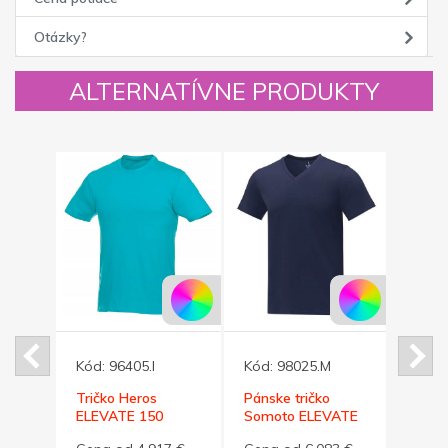
Otázky?
ALTERNATÍVNE PRODUKTY
Kód:
96405.I
Kód:
98025.M
Kód:
o,
Tričko Heros
Pánske tričko
Tess 
ELEVATE 150
Somoto ELEVATE
žltá, 
tyrkysové XXL
do V námor.modré