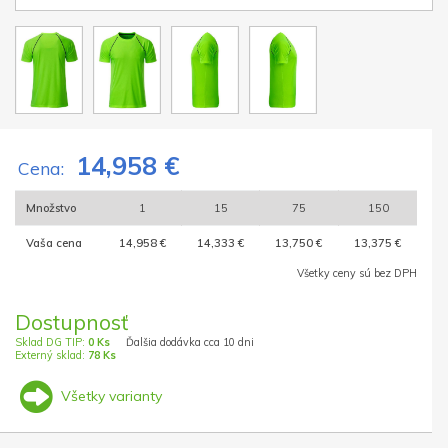
14,958 €
Cena:
Množstvo
1
15
75
150
Vaša cena
14,958 €
14,333 €
13,750 €
13,375 €
Všetky ceny sú bez DPH
Dostupnosť
Sklad DG TIP:
0 Ks
Ďalšia dodávka cca 10 dni
Externý sklad:
78 Ks
Všetky varianty