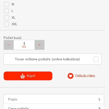
M
L
XL
XXL
Počet kusů:
KS
Tovar vrátane potlače (online kalkulácie)
Kúpiť
Pridaj do výberu
Popis
Cena potlače