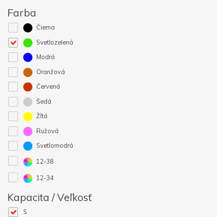
Farba
Čierna
Svetlozelená
Modrá
Oranžová
Červená
Šedá
Žltá
Ružová
Svetlomodrá
12-38
12-34
Kapacita / Veľkosť
S