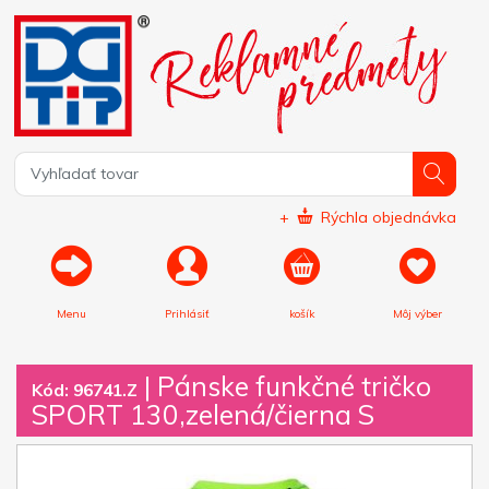
+
Rýchla objednávka
Menu
Prihlásiť
košík
Môj výber
|
Pánske funkčné tričko
Kód: 96741.Z
SPORT 130,zelená/čierna S