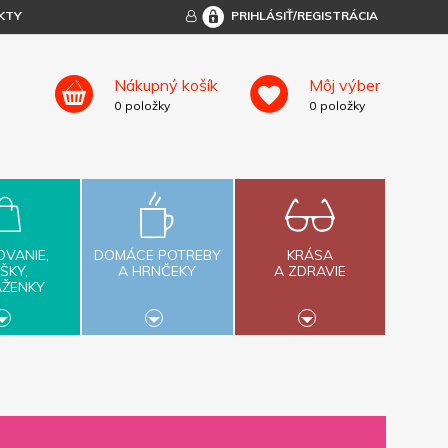
KTY
PRIHLÁSIŤ/REGISTRÁCIA
Nákupný košík
Môj výber
0
položky
0
položky
OVANIE,
DOMÁCE POTREBY
KRÁSA
ŠKY,
A HRNČEKY
A ZDRAVIE
AŽENKY