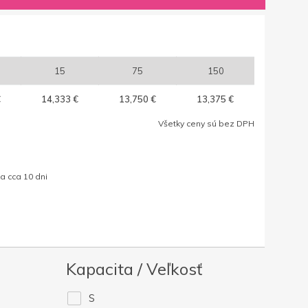
15
75
150
€
14,333 €
13,750 €
13,375 €
Všetky ceny sú bez DPH
a cca 10 dni
Kapacita / Veľkosť
S