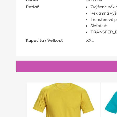
Potlač
Zvýšené nákla
Reklamná výš
Transferová p
Sieťotlač
TRANSFER_D
Kapacita / Veľkosť
XXL