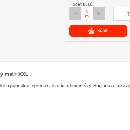
Počet kusů:
T
KS
Kúpiť
ý melír XXL
hké a pohodlné. Vpredu aj vzadu reflexné švy. Raglánové rukávy