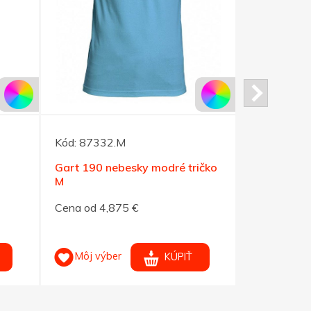
Kód:
87332.M
Kód:
96490
Gart 190 nebesky modré tričko
Tričko Her
M
čierne XS
Cena od 4,875 €
Cena od 4,
Môj výber
Môj výb
KÚPIŤ