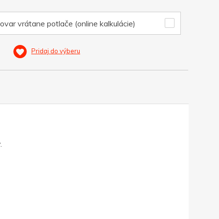
ovar vrátane potlače (online kalkulácie)
Pridaj do výberu
.