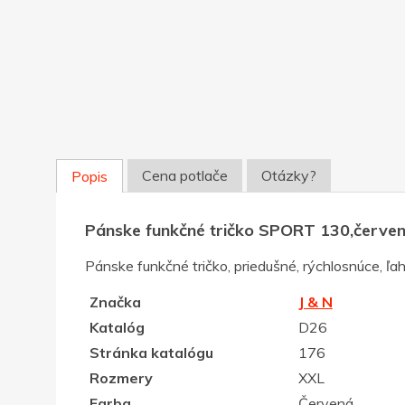
Cena potlače
Otázky?
Popis
Pánske funkčné tričko SPORT 130,červen
Pánske funkčné tričko, priedušné, rýchlosnúce, ľa
Značka
J & N
Katalóg
D26
Stránka katalógu
176
Rozmery
XXL
Farba
Červená