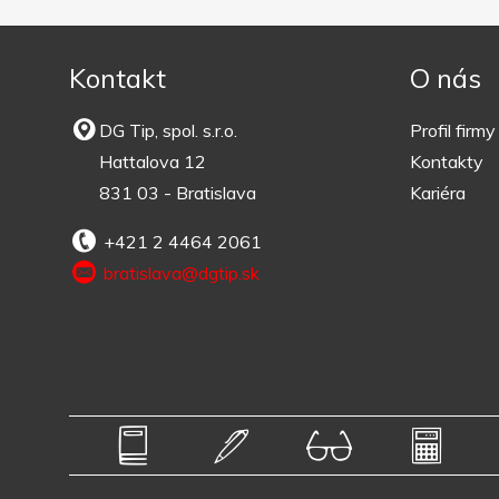
Kontakt
O nás
DG Tip, spol. s.r.o.
Profil firmy
Hattalova 12
Kontakty
831 03 - Bratislava
Kariéra
+421 2 4464 2061
bratislava@dgtip.sk