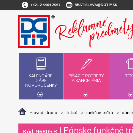
+421 2 4464 2061
BRATISLAVA@DGTIP.SK
KALENDÁRE,
PÍSACIE POTREBY
TEX
DIÁRE,
A KANCELÁRIA
NOVOROČENKY
Hlavná strana
Tričká
funkčné tričká
páns
|
Pánske funkčné t
Kód: 96805.R