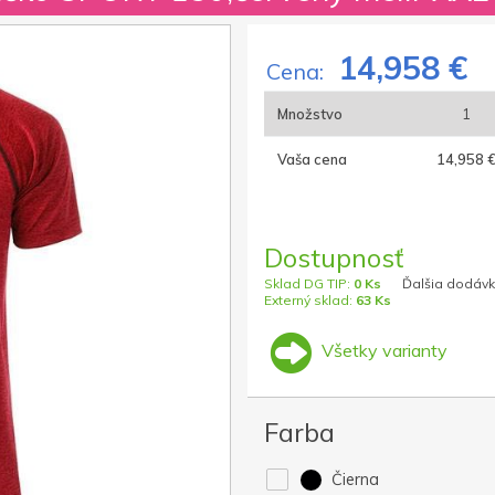
14,958 €
Cena:
Množstvo
1
Vaša cena
14,958 
Dostupnosť
Sklad DG TIP:
0 Ks
Ďalšia dodávk
Externý sklad:
63 Ks
Všetky varianty
Farba
Čierna