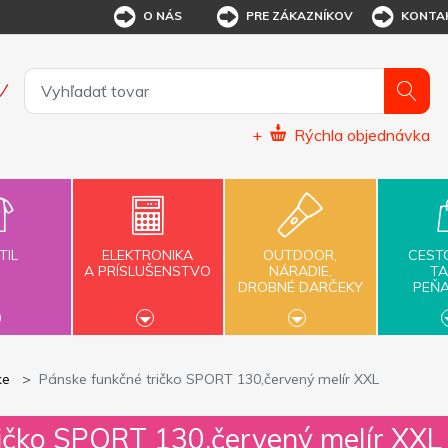
O NÁS
PRE ZÁKAZNÍKOV
KONTA
+
Rýchla objednávka
TIL
ELEKTRONIKA
OUTDOOR,
CEST
A PRÍSLUŠENSTVO
NÁRADIE,
TA
DROBNÉ DARČEKY
PEŇ
ke
Pánske funkčné tričko SPORT 130,červený melír XXL
ričko SPORT 130,červený melír XXL