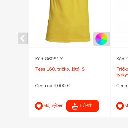
Kód:
86081.Y
Kód:
o ELEVATE
Tess 160, tričko, žltá, S
Trič
XL
tyrk
Cena od 4,000 €
Cena 
Môj výber
M
KÚPIŤ
KÚPIŤ