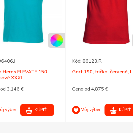
96406.I
Kód:
86123.R
ko Heros ELEVATE 150
Gart 190, tričko, červená, L
ysové XXXL
od 3,146 €
Cena od 4,875 €
ôj výber
Môj výber
KÚPIŤ
KÚPIŤ