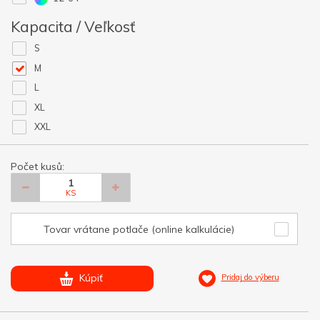
Kapacita / Veľkosť
S
M
L
XL
XXL
Počet kusů:
KS
Tovar vrátane potlače (online kalkulácie)
Kúpiť
Pridaj do výberu