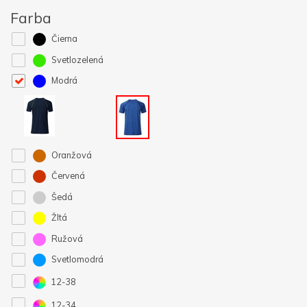
Farba
Čierna
Svetlozelená
Modrá
Oranžová
Červená
Šedá
Žltá
Ružová
Svetlomodrá
12-38
12-34