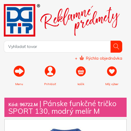
+
Rýchla objednávka
Menu
Prihlásiť
košík
Môj výber
|
Pánske funkčné tričko
Kód: 96722.M
SPORT 130, modrý melír M