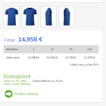
14,958 €
Cena:
Množstvo
1
15
75
150
Vaša cena
14,958 €
14,333 €
13,750 €
13,375 €
Všetky ceny sú bez DPH
Dostupnosť
Sklad DG TIP:
0 Ks
Ďalšia dodávka cca 10 dni
Externý sklad:
1011 Ks
Všetky varianty