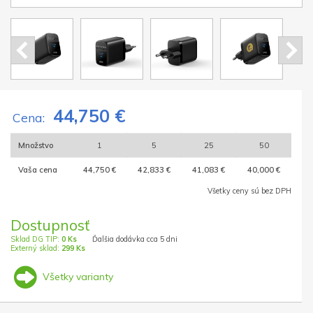
44,750 €
Cena:
Množstvo
1
5
25
50
Vaša cena
44,750 €
42,833 €
41,083 €
40,000 €
Všetky ceny sú bez DPH
Dostupnosť
Sklad DG TIP:
0 Ks
Ďalšia dodávka cca 5 dni
Externý sklad:
299 Ks
Všetky varianty