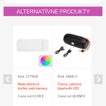
ALTERNATÍVNE PRODUKTY
Kód:
17750.B
Kód:
16041.C
Kód:
Biela plastová
Čierny výkonný
Šedé
ačka
krytka web kamery
bluetooth LED
recyk
reproduktor 2x5W
puzdr
Cena od 0,138 €
Cena od 26,958 €
Cena