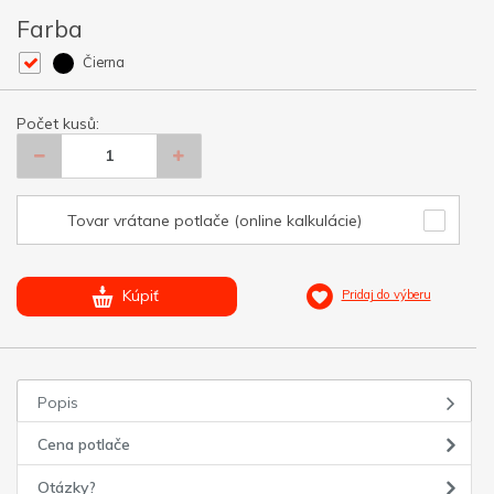
Farba
Čierna
Počet kusů:
Tovar vrátane potlače (online kalkulácie)
Kúpiť
Pridaj do výberu
Popis
Cena potlače
Otázky?