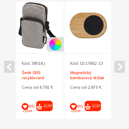
Kód:
38518.J
Kód:
10.17852-13
Kód:
ný
Šedé GRS
Magnetický
Bamb
recyklované
bambusový držiak
telef
2x5W
puzdro na telefón
na telefón do auta
bezd
58 €
Cena od 4,792 €
Cena od 2,875 €
Cena
nabíj
PIŤ
KÚPIŤ
KÚPIŤ
Môj
Môj
M
výber
výber
výber