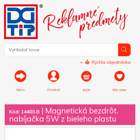
+
Rýchla objednávka
Menu
Prihlásiť
košík
Môj výber
|
Magnetická bezdrôt.
Kód: 14403.B
nabíjačka 5W z bieleho plastu