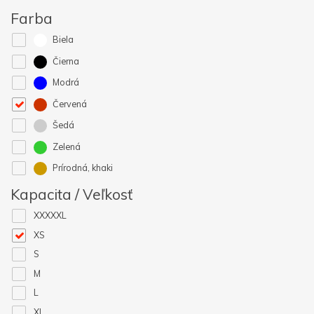
Farba
Biela
Čierna
Modrá
Červená
Šedá
Zelená
Prírodná, khaki
Kapacita / Veľkosť
XXXXXL
XS
S
M
L
XL