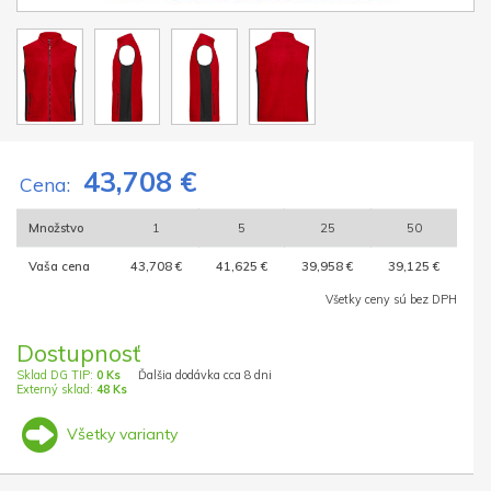
43,708 €
Cena:
Množstvo
1
5
25
50
Vaša cena
43,708 €
41,625 €
39,958 €
39,125 €
Všetky ceny sú bez DPH
Dostupnosť
Sklad DG TIP:
0 Ks
Ďalšia dodávka cca 8 dni
Externý sklad:
48 Ks
Všetky varianty