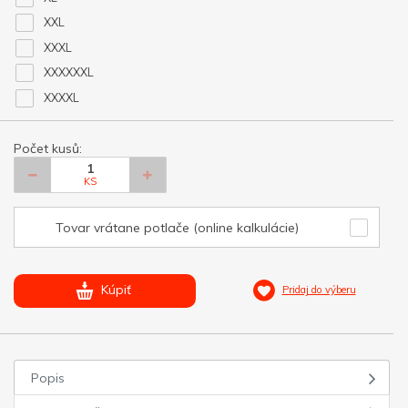
XXL
XXXL
XXXXXXL
XXXXL
Počet kusů:
KS
Tovar vrátane potlače (online kalkulácie)
Kúpiť
Pridaj do výberu
Popis