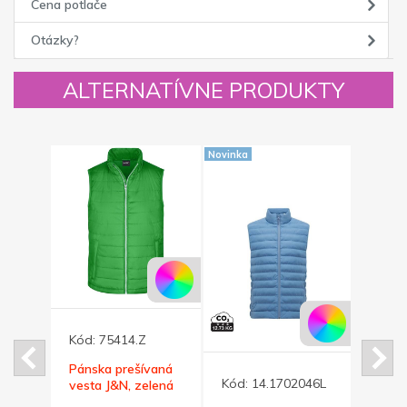
Cena potlače
Otázky?
ALTERNATÍVNE PRODUKTY
Novinka
Novinka
5
Kód:
75414.Z
vá
Pánska prešívaná
Kód:
14.1702046L
Kód:
w
vesta J&N, zelená
na
XL