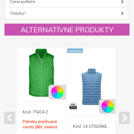
Cena potlače
Otázky?
ALTERNATÍVNE PRODUKTY
Novinka
Novinka
5
Kód:
75414.Z
vá
Pánska prešívaná
Kód:
14.1702046L
Kód:
w
vesta J&N, zelená
na
XL