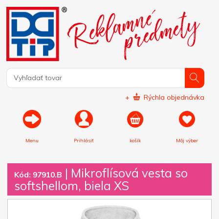
+
Rýchla objednávka
Menu
Prihlásiť
košík
Môj výber
|
Mikroflísová vesta so
Kód: 97910.B
softshellom, biela XS