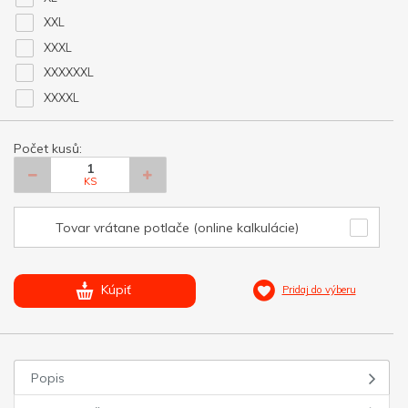
XXL
XXXL
XXXXXXL
XXXXL
Počet kusů:
KS
Tovar vrátane potlače (online kalkulácie)
Kúpiť
Pridaj do výberu
Popis