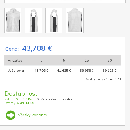
43,708 €
Cena:
Množstvo
1
5
25
50
Vaša cena
43,708 €
41,625 €
39,958 €
39,125 €
Všetky ceny sú bez DPH
Dostupnosť
Sklad DG TIP:
0 Ks
Ďalšia dodávka cca 8 dni
Externý sklad:
14 Ks
Všetky varianty