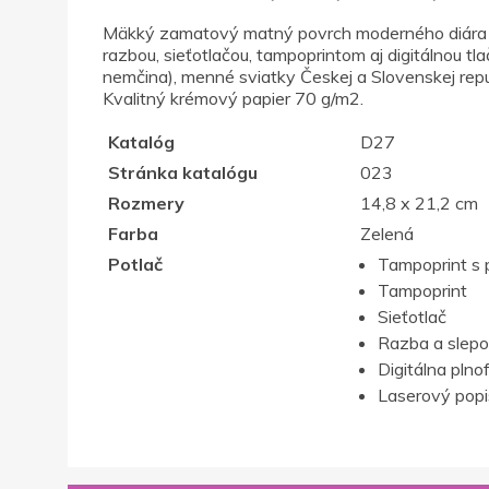
Mäkký zamatový matný povrch moderného diára s e
razbou, sieťotlačou, tampoprintom aj digitálnou tl
nemčina), menné sviatky Českej a Slovenskej repub
Kvalitný krémový papier 70 g/m2.
Katalóg
D27
Stránka katalógu
023
Rozmery
14,8 x 21,2 cm
Farba
Zelená
Potlač
Tampoprint s 
Tampoprint
Sieťotlač
Razba a slepo
Digitálna plno
Laserový popis,