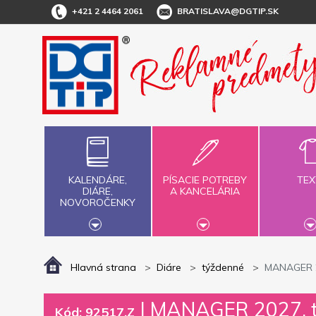
+421 2 4464 2061
BRATISLAVA@DGTIP.SK
KALENDÁRE,
PÍSACIE POTREBY
TEX
DIÁRE,
A KANCELÁRIA
NOVOROČENKY
Hlavná strana
Diáre
týždenné
MANAGER 20
|
MANAGER 2027, tý
Kód: 92517.Z