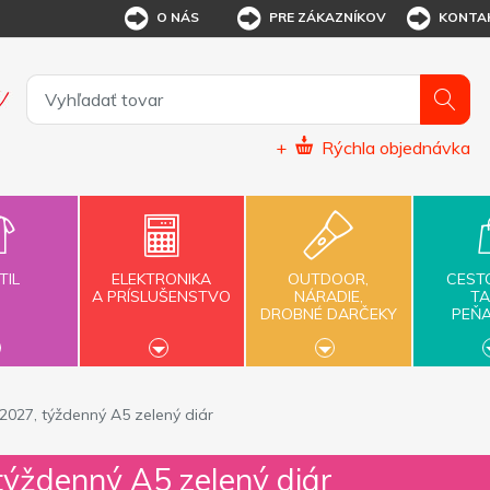
O NÁS
PRE ZÁKAZNÍKOV
KONTA
+
Rýchla objednávka
TIL
ELEKTRONIKA
OUTDOOR,
CEST
A PRÍSLUŠENSTVO
NÁRADIE,
TA
DROBNÉ DARČEKY
PEŇ
27, týždenný A5 zelený diár
ždenný A5 zelený diár