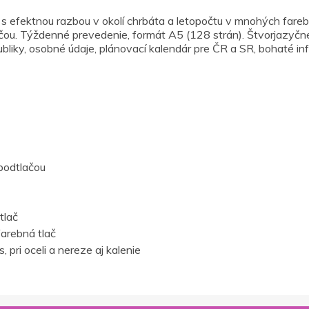
fektnou razbou v okolí chrbáta a letopočtu v mnohých farebný
ačou. Týždenné prevedenie, formát A5 (128 strán). Štvorjazyčné 
liky, osobné údaje, plánovací kalendár pre ČR a SR, bohaté info
podtlačou
tlač
farebná tlač
 pri oceli a nereze aj kalenie