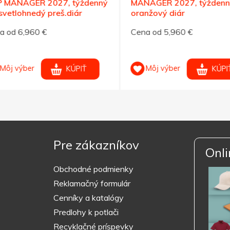
MANAGER 2027, týždenný
MANAGER 2027, týždenný
etlohnedý preš.diár
oranžový diár
od 6,960 €
Cena od 5,960 €
ôj výber
Môj výber
KÚPIŤ
KÚPIŤ
Pre zákazníkov
Onli
Obchodné podmienky
Reklamačný formulár
Cenníky a katalógy
Predlohy k potlači
Recyklačné príspevky