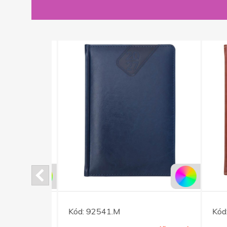
Kód:
92541.M
Kód: