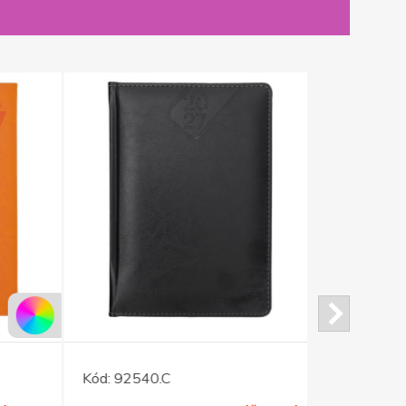
Kód:
92540.C
Kód:
92671