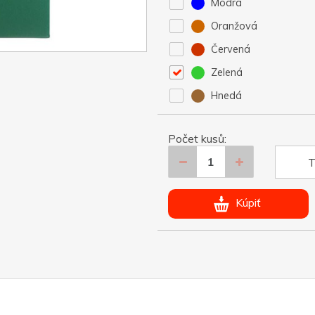
Modrá
Oranžová
Červená
Zelená
Hnedá
Počet kusů:
T
Kúpiť