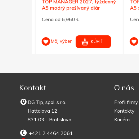
denný A5
TOP MANAGER 2027, týždenný
TOP 
A5 modrý prešívaný diár
A5 sv
Cena od 6,960 €
Cena 
Môj výber
M
KÚPIŤ
KÚPIŤ
Kontakt
O nás
DG Tip, spol. s.r.o.
Profil firmy
Hattalova 12
Kontakty
831 03 - Bratislava
Kariéra
+421 2 4464 2061