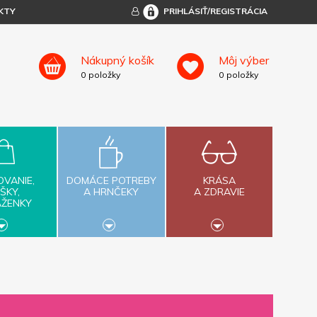
KTY
PRIHLÁSIŤ/REGISTRÁCIA
Nákupný košík
Môj výber
0
položky
0
položky
OVANIE,
DOMÁCE POTREBY
KRÁSA
ŠKY,
A HRNČEKY
A ZDRAVIE
AŽENKY