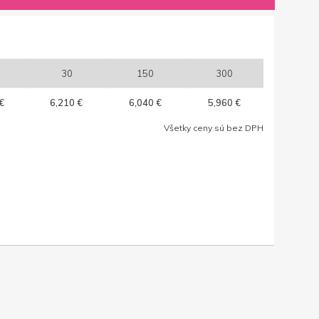
30
150
300
€
6,210 €
6,040 €
5,960 €
Všetky ceny sú bez DPH