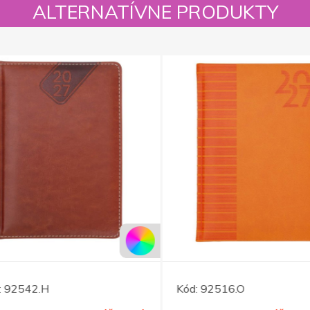
ALTERNATÍVNE PRODUKTY
92542.H
Kód:
92516.O