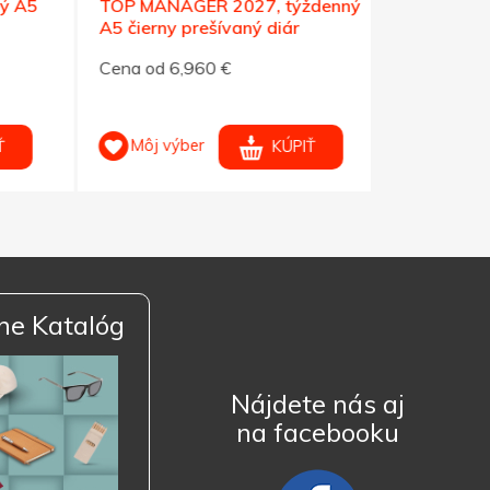
 A5
TOP MANAGER 2027, týždenný
Nalepovaci
A5 čierny prešívaný diár
čierne
Cena od 6,960 €
Cena 0,790
Môj výber
Môj výb
KÚPIŤ
ne Katalóg
Nájdete nás aj
na facebooku