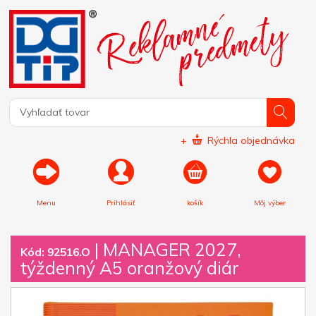
+
Rýchla objednávka
Menu
Prihlásiť
košík
Môj výber
|
MANAGER 2027,
Kód: 92516.O
týždenný A5 oranžový diár