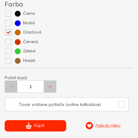
Farba
Čierna
Modrá
Oranžová
Červená
Zelená
Hnedá
Počet kusů:
Tovar vrátane potlače (online kalkulácie)
Kúpiť
Pridaj do výberu