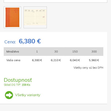
6,380 €
Cena:
Množstvo
1
30
150
300
Vaša cena
6,380 €
6,210 €
6,040 €
5,960 €
Všetky ceny sú bez DPH
Dostupnosť
Sklad DG TIP:
159 Ks
Všetky varianty