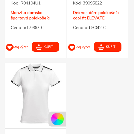
Kód:
R04104U1
Kód:
39095822
Monzha dámska
Deimos dám.polokošeľa
športová polokošeľa,
cool fit ELEVATE
tyrkysová S
tmav.šedá M
Cena od 7,667 €
Cena od 9,042 €
KÚPIŤ
KÚPIŤ
Môj výber
Môj výber