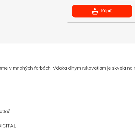
Kúpiť
me v mnohých farbách. Vďaka dlhým rukovätiam je skvelá na nák
otlač
IGITAL