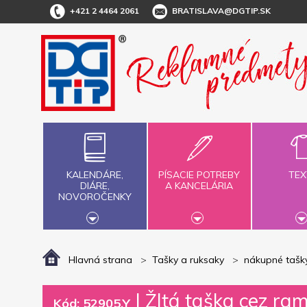
+421 2 4464 2061
BRATISLAVA@DGTIP.SK
KALENDÁRE,
PÍSACIE POTREBY
TEX
DIÁRE,
A KANCELÁRIA
NOVOROČENKY
Hlavná strana
Tašky a ruksaky
nákupné tašky
|
Žltá taška cez ram
Kód: 52905.Y