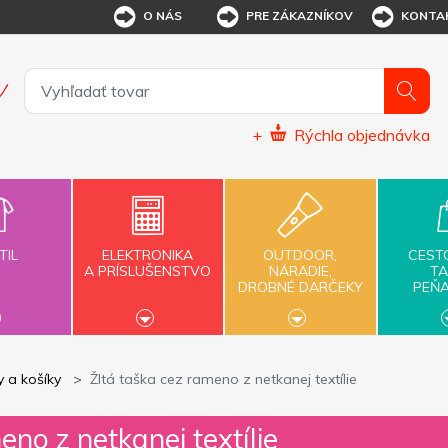
O NÁS
PRE ZÁKAZNÍKOV
KONTA
+
Rýchla objednávka
TIL
ELEKTRONIKA
OUTDOOR,
CEST
A PRÍSLUŠENSTVO
NÁRADIE,
TA
DROBNÉ DARČEKY
PEŇ
 a košíky
Žltá taška cez rameno z netkanej textílie
eno z netkanej textílie