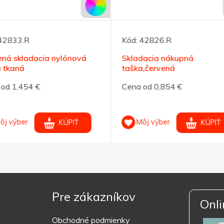
42833.R
Kód:
42826.R
ná skladacia nylónová
Skladacia nákupná
 tkaná
taška,červená
od 1,454 €
Cena od 0,854 €
ôj výber
Môj výber
KÚPIŤ
KÚPIŤ
Pre zákazníkov
Onli
Obchodné podmienky