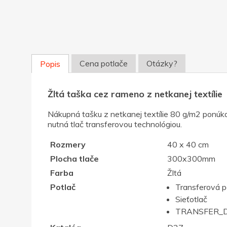
Cena potlače
Otázky?
Popis
Žltá taška cez rameno z netkanej textílie
Nákupná tašku z netkanej textílie 80 g/m2 ponúka
nutná tlač transferovou technológiou.
Rozmery
40 x 40 cm
Plocha tlače
300x300mm
Farba
Žltá
Potlač
Transferová p
Sieťotlač
TRANSFER_D