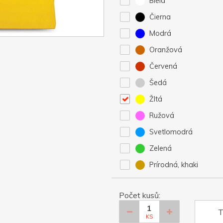
Biela
Čierna
Modrá
Oranžová
Červená
Šedá
Žltá
Ružová
Svetlomodrá
Zelená
Prírodná, khaki
Počet kusů:
T
KS