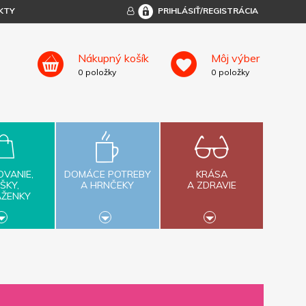
KTY
PRIHLÁSIŤ/REGISTRÁCIA
Nákupný košík
Môj výber
0
položky
0
položky
OVANIE,
DOMÁCE POTREBY
KRÁSA
ŠKY,
A HRNČEKY
A ZDRAVIE
AŽENKY