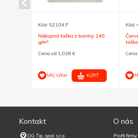
Kód:
52104.P
Kód:
lny 180
Nákupná taška z bavlny 140
Červe
g/m²
taška
Cena od 1,038 €
Cena 
Môj výber
M
KÚPIŤ
KÚPIŤ
Kontakt
O nás
DG Tip, spol. s.r.o.
Profil firmy