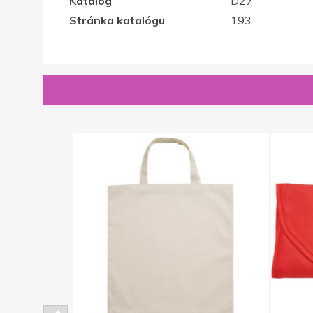
Katalóg
D27
Stránka katalógu
193