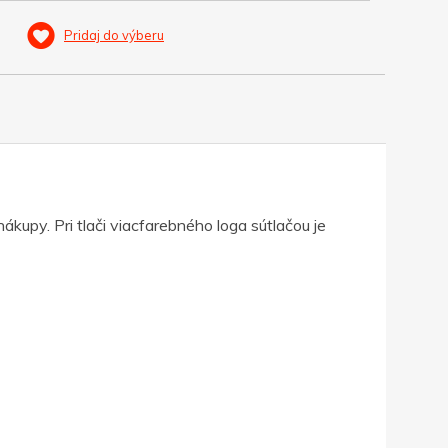
Pridaj do výberu
upy. Pri tlači viacfarebného loga sútlačou je