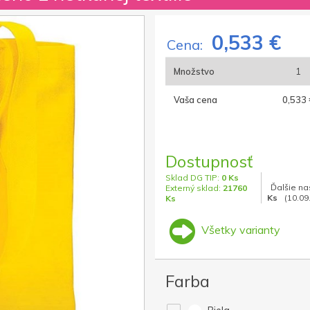
0,533 €
Cena:
Množstvo
1
Vaša cena
0,533 
Dostupnosť
Sklad DG TIP:
0 Ks
Ďalšie na
Externý sklad:
21760
Ks
(10.09
Ks
Všetky varianty
Farba