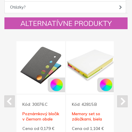
Otázky?
ALTERNATÍVNE PRODUKTY
Kód:
30076.C
Kód:
42815.B
Kód:
Poznámkový bločik
Memory set so
Lepia
3
v čiernom obale
záložkami, biela
farie
dná
príro
4 €
Cena od 0,179 €
Cena od 1,104 €
Cena
obale