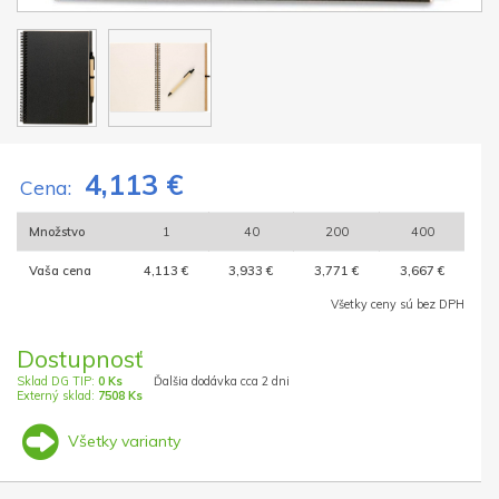
4,113 €
Cena:
Množstvo
1
40
200
400
Vaša cena
4,113 €
3,933 €
3,771 €
3,667 €
Všetky ceny sú bez DPH
Dostupnosť
Sklad DG TIP:
0 Ks
Ďalšia dodávka cca 2 dni
Externý sklad:
7508 Ks
Všetky varianty