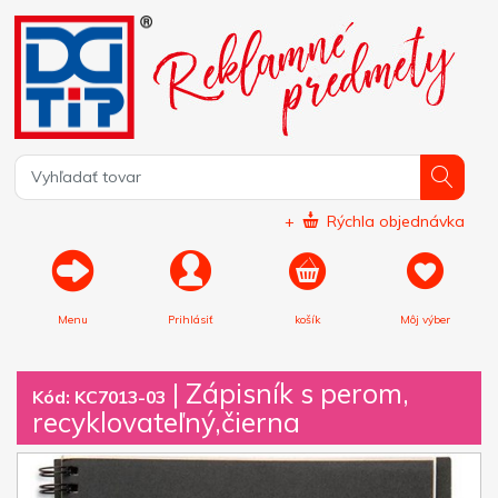
+
Rýchla objednávka
Menu
Prihlásiť
košík
Môj výber
|
Zápisník s perom,
Kód: KC7013-03
recyklovateľný,čierna