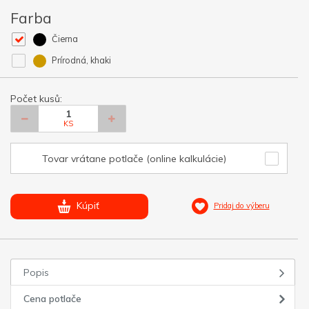
Farba
Čierna
Prírodná, khaki
Počet kusů:
KS
Tovar vrátane potlače (online kalkulácie)
Kúpiť
Pridaj do výberu
Popis
Cena potlače