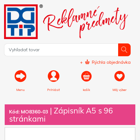
+
Rýchla objednávka
Menu
Prihlásiť
košík
Môj výber
|
Zápisník A5 s 96
Kód: MO8360-03
stránkami