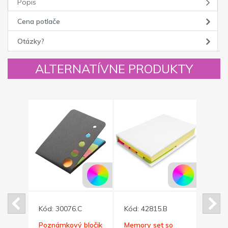
Popis
Cena potlače
Otázky?
ALTERNATÍVNE PRODUKTY
Kód:
30076.C
Kód:
42815.B
Kód:
Poznámkový bločik
Memory set so
Lepia