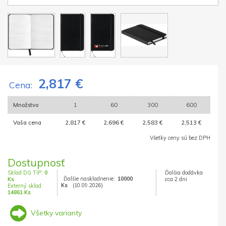
2,817 €
Cena:
Množstvo
1
60
300
600
Vaša cena
2,817 €
2,696 €
2,583 €
2,513 €
Všetky ceny sú bez DPH
Dostupnosť
Sklad DG TIP:
0
Ďalšia dodávka
Ďalšie naskladnenie:
10000
Ks
cca 2 dni
Ks
(10.09.2026)
Externý sklad:
14861 Ks
Všetky varianty