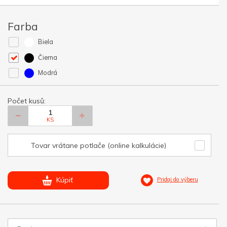
Farba
Biela
Čierna
Modrá
Počet kusů:
KS
Tovar vrátane potlače (online kalkulácie)
Kúpiť
Pridaj do výberu