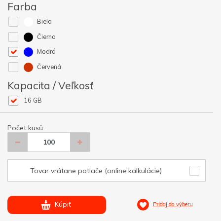
Farba
Biela
Čierna
Modrá
Červená
Kapacita / Veľkosť
16 GB
Počet kusů:
Tovar vrátane potlače (online kalkulácie)
Kúpiť
Pridaj do výberu