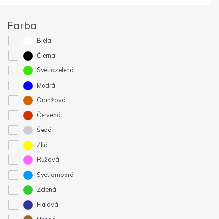
Farba
Biela
Čierna
Svetlozelená
Modrá
Oranžová
Červená
Šedá
Žltá
Ružová
Svetlomodrá
Zelená
Fialová