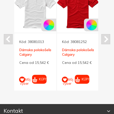
Kód:
38081013
Kód:
38081252
Kód:
edne
Dámska polokošeľa
Dámska polokošeľa
Dáms
šeľa
Calgary
Calgary
Calga
200g,biela,L
200g,červená,M
200g,
8 €
Cena od 15,542 €
Cena od 15,542 €
Cena
PIŤ
KÚPIŤ
KÚPIŤ
Môj
Môj
M
výber
výber
výber
Kontakt