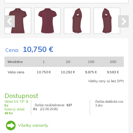
10,750 €
Cena:
Množstvo
1
20
100
200
Vaša cena
10,750 €
10,292 €
9,875 €
9,583 €
Všetky ceny sú bez DPH
Dostupnosť
Sklad DG TIP:
0
Ďalšia dodávka cca
Ďalšie naskladnenie:
637
Ks
3 dni
Ks
(22.08.2026)
Externý sklad:
48 Ks
Všetky varianty