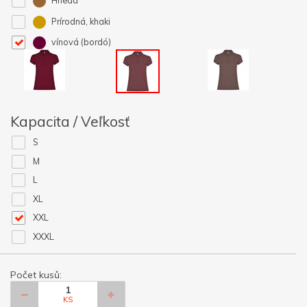
Hnedá
Prírodná, khaki
vínová (bordó)
Kapacita / Veľkosť
S
M
L
XL
XXL
XXXL
Počet kusů:
KS