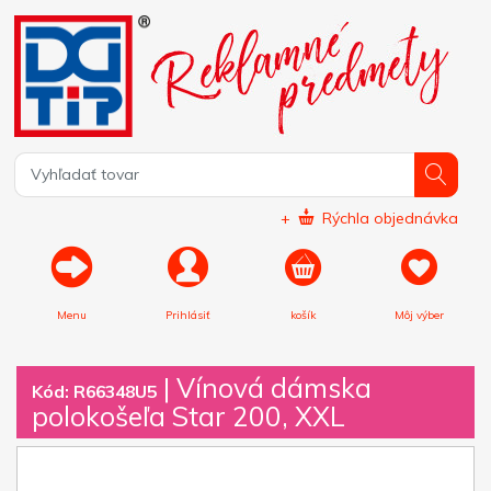
+
Rýchla objednávka
Menu
Prihlásiť
košík
Môj výber
|
Vínová dámska
Kód: R66348U5
polokošeľa Star 200, XXL