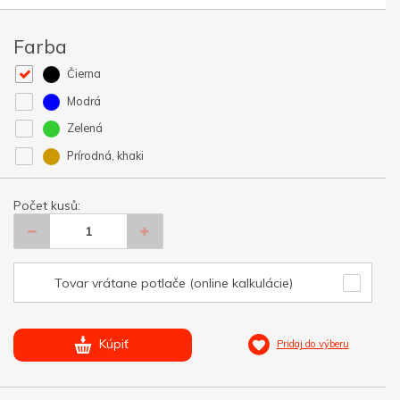
Farba
Čierna
Modrá
Zelená
Prírodná, khaki
Počet kusů:
Tovar vrátane potlače (online kalkulácie)
Kúpiť
Pridaj do výberu