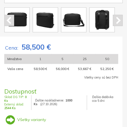
58,500 €
Cena:
Množstvo
1
5
25
50
Vaša cena
58,500 €
56,000 €
53,667 €
52,250 €
Všetky ceny sú bez DPH
Dostupnosť
Sklad DG TIP:
0
Ďalšia dodávka
Ďalšie naskladnenie:
1000
Ks
cca 5 dni
Ks
(27.10.2026)
Externý sklad:
2544 Ks
Všetky varianty