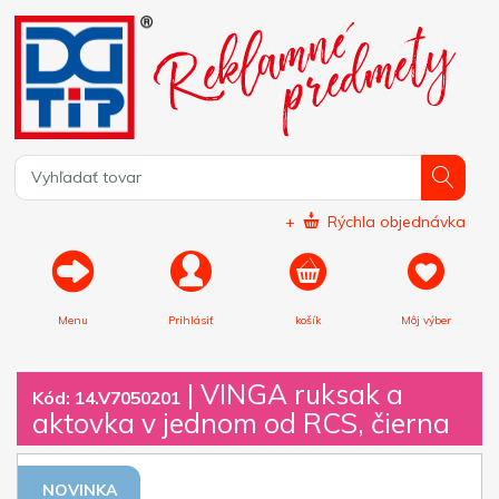
+
Rýchla objednávka
Menu
Prihlásiť
košík
Môj výber
|
VINGA ruksak a
Kód: 14.V7050201
aktovka v jednom od RCS, čierna
NOVINKA