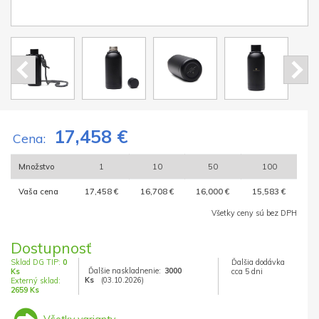
17,458 €
Cena:
Množstvo
1
10
50
100
Vaša cena
17,458 €
16,708 €
16,000 €
15,583 €
Všetky ceny sú bez DPH
Dostupnosť
Sklad DG TIP:
0
Ďalšia dodávka
Ďalšie naskladnenie:
3000
Ks
cca 5 dni
Ks
(03.10.2026)
Externý sklad:
2659 Ks
Všetky varianty