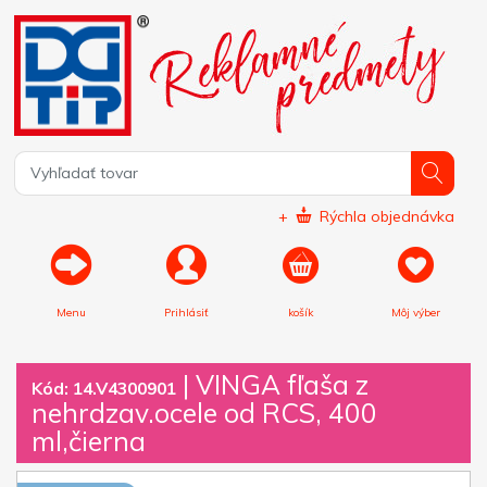
+
Rýchla objednávka
Menu
Prihlásiť
košík
Môj výber
|
VINGA fľaša z
Kód: 14.V4300901
nehrdzav.ocele od RCS, 400
ml,čierna