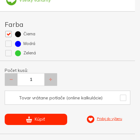
Farba
Čierna
Modrá
Zelená
Počet kusů:
Tovar vrátane potlače (online kalkulácie)
Kúpiť
Pridaj do výberu