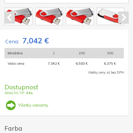
7,042 €
Cena:
Množstvo
1
200
300
Vaša cena
7,042 €
6,583 €
6,375 €
Všetky ceny sú bez DPH
Dostupnosť
Sklad DG TIP:
0 Ks
Všetky varianty
Farba