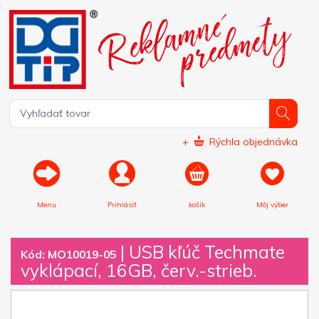
+
Rýchla objednávka
Menu
Prihlásiť
košík
Môj výber
|
USB kľúč Techmate
Kód: MO10019-05
vyklápací, 16GB, červ.-strieb.