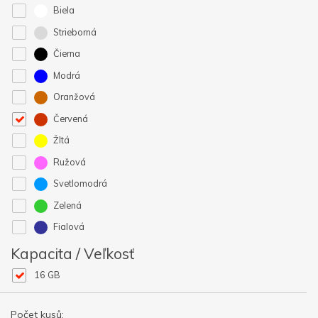
Biela
Strieborná
Čierna
Modrá
Oranžová
Červená
Žltá
Ružová
Svetlomodrá
Zelená
Fialová
Kapacita / Veľkosť
16 GB
Počet kusů: