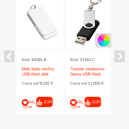
Kód:
44081.B
Kód:
32561.C
Kód:
očný
Malý biely otočný
Twister strieborno-
Malý
k
USB flash disk
čierny USB flash
flash 
om
32GB s krúžkom
disk,prívesok 32GB
krúž
92 €
Cena od 9,292 €
Cena od 11,000 €
Cena
PIŤ
KÚPIŤ
KÚPIŤ
Môj
Môj
M
výber
výber
výber