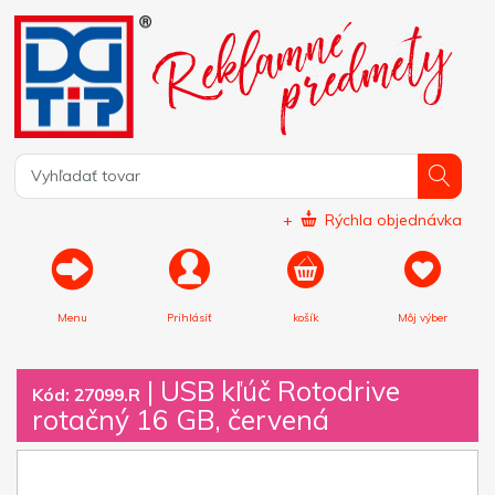
+
Rýchla objednávka
Menu
Prihlásiť
košík
Môj výber
|
USB kľúč Rotodrive
Kód: 27099.R
rotačný 16 GB, červená