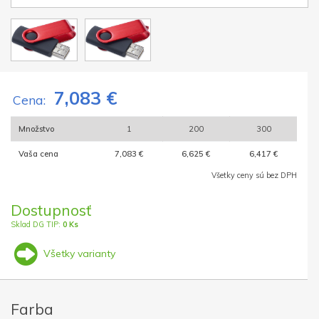
7,083 €
Cena:
Množstvo
1
200
300
Vaša cena
7,083 €
6,625 €
6,417 €
Všetky ceny sú bez DPH
Dostupnosť
Sklad DG TIP:
0 Ks
Všetky varianty
Farba