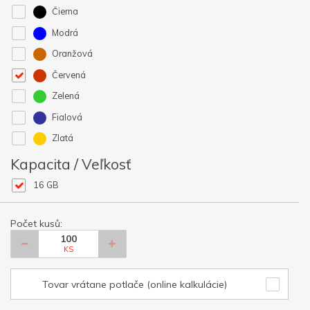
Čierna
Modrá
Oranžová
Červená
Zelená
Fialová
Zlatá
Kapacita / Veľkosť
16 GB
Počet kusů:
KS
Tovar vrátane potlače (online kalkulácie)