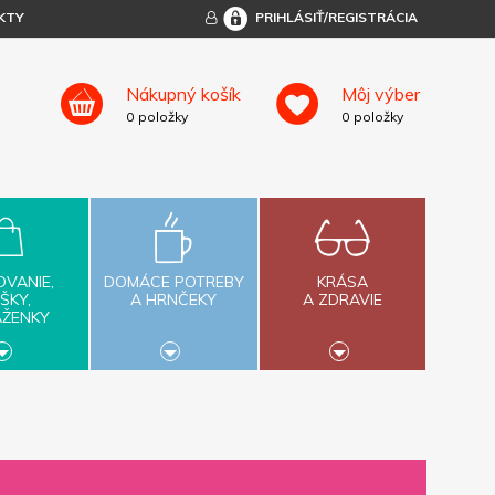
KTY
PRIHLÁSIŤ/REGISTRÁCIA
Nákupný košík
Môj výber
0
položky
0
položky
OVANIE,
DOMÁCE POTREBY
KRÁSA
ŠKY,
A HRNČEKY
A ZDRAVIE
AŽENKY