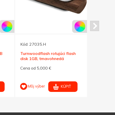
Kód:
27035.H
Kód:
27045
SB
Turnwoodflash rotujúci flash
Turnwoodfla
disk 1GB, tmavohnedá
disk 1GB,s
Cena od 5,000 €
Cena od 5,
Môj výber
Môj výb
KÚPIŤ