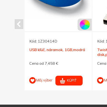
Kód:
1Z30414D
Kód:
USB kľúč, náramok, 1GB,modrá
Twist
disk,
Cena od 7,458 €
Cena 
Môj výber
M
KÚPIŤ
KÚPIŤ