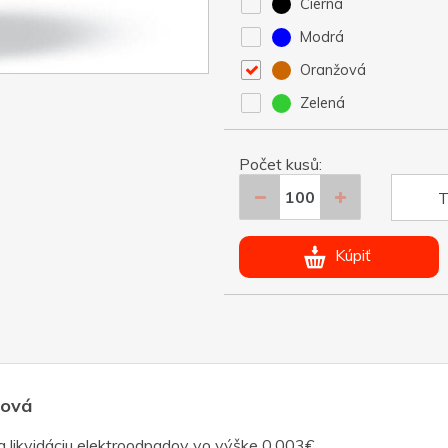
Čierna
Modrá
Oranžová
Zelená
Počet kusů:
T
Kúpiť
žová
a likvidáciu elektroodpadov vo výške 0,003€