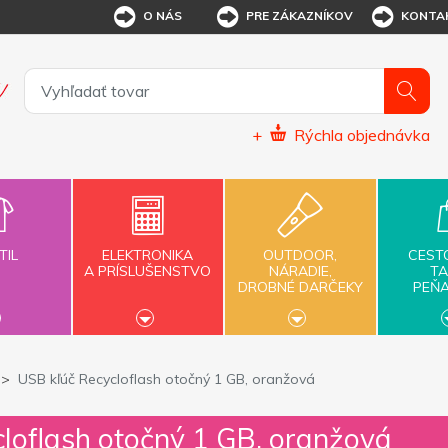
O NÁS
PRE ZÁKAZNÍKOV
KONTA
+
Rýchla objednávka
TIL
ELEKTRONIKA
OUTDOOR,
CEST
A PRÍSLUŠENSTVO
NÁRADIE,
TA
DROBNÉ DARČEKY
PEŇ
USB kľúč Recycloflash otočný 1 GB, oranžová
loflash otočný 1 GB, oranžová