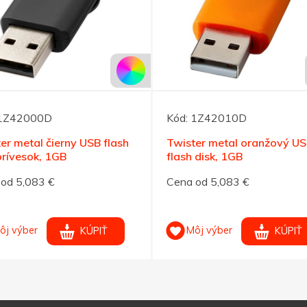
1Z42000D
Kód:
1Z42010D
er metal čierny USB flash
Twister metal oranžový U
prívesok, 1GB
flash disk, 1GB
od 5,083 €
Cena od 5,083 €
ôj výber
Môj výber
KÚPIŤ
KÚPIŤ