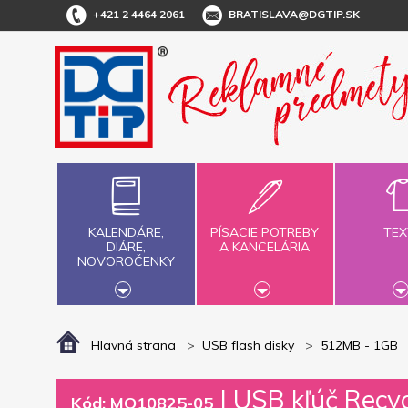
+421 2 4464 2061
BRATISLAVA@DGTIP.SK
KALENDÁRE,
PÍSACIE POTREBY
TEX
DIÁRE,
A KANCELÁRIA
NOVOROČENKY
Hlavná strana
USB flash disky
512MB - 1GB
|
USB kľúč Recyc
Kód: MO10825-05