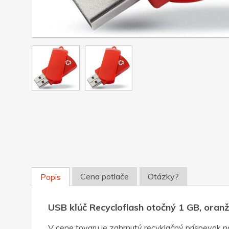
Cena potlače
Otázky?
Popis
USB kľúč Recycloflash otočný 1 GB, oran
V cene tovaru je zahrnutý recyklačný príspevok n