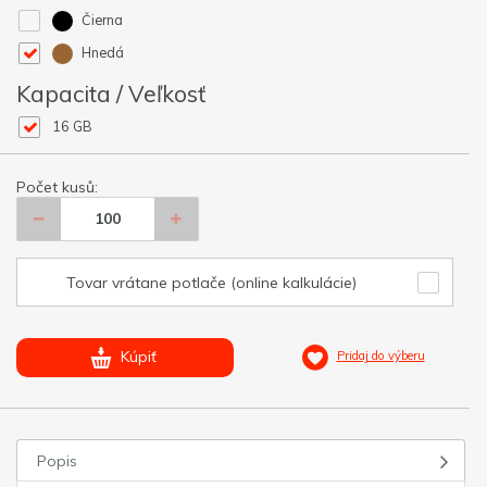
Čierna
Hnedá
Kapacita / Veľkosť
16 GB
Počet kusů:
Tovar vrátane potlače (online kalkulácie)
Kúpiť
Pridaj do výberu
Popis