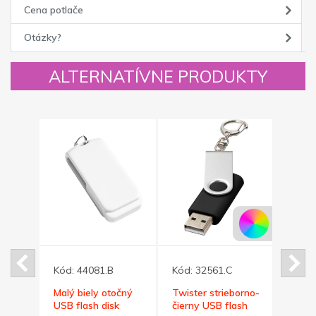
Cena potlače
Otázky?
ALTERNATÍVNE PRODUKTY
Kód:
44081.B
Kód:
32561.C
Kód:
očný
Malý biely otočný
Twister strieborno-
Malý
k
USB flash disk
čierny USB flash
flash 