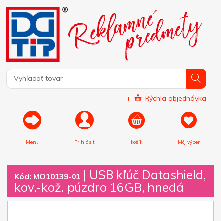
+
Rýchla objednávka
Menu
Prihlásiť
košík
Môj výber
|
USB kľúč Datashield,
Kód: MO10139-01
kov.-kož. púzdro 16GB, hnedá