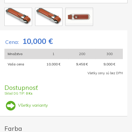
10,000 €
Cena:
Množstvo
1
200
300
Vaša cena
10,000 €
9,458 €
9,000 €
Všetky ceny sú bez DPH
Dostupnosť
Sklad DG TIP:
0 Ks
Všetky varianty
Farba