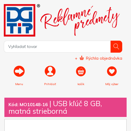
+
Rýchla objednávka
Menu
Prihlásiť
košík
Môj výber
|
USB kľúč 8 GB,
Kód: MO10148-16
matná strieborná