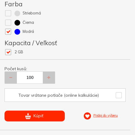
Farba
Strieborná
Čierna
Modrá
Kapacita / Veľkosť
2 GB
Počet kusů:
Tovar vrátane potlače (online kalkulácie)
Kúpiť
Pridaj do výberu