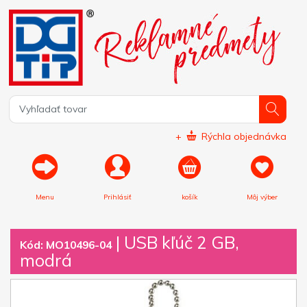
+
Rýchla objednávka
Menu
Prihlásiť
košík
Môj výber
|
USB kľúč 2 GB,
Kód: MO10496-04
modrá