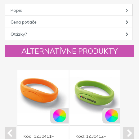
Popis
Cena potlače
Otázky?
ALTERNATÍVNE PRODUKTY
F
Kód:
1Z30411F
Kód:
1Z30412F
Kód: