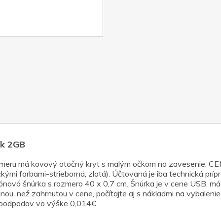
sk 2GB
 rozmeru má kovový otočný kryt s malým očkom na zavesen
 farbami-strieborná, zlatá). Účtovaná je iba technická príp
ónová šnúrka s rozmero 40 x 0,7 cm. Šnúrka je v cene USB, má 
inou, než zahrnutou v cene, počítajte aj s nákladmi na vybaleni
ktroodpadov vo výške 0,014€