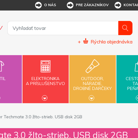
O NÁS
PRE ZÁKAZNÍKOV
KONTA
+
Rýchla objednávka
TIL
ELEKTRONIKA
OUTDOOR,
CEST
A PRÍSLUŠENSTVO
NÁRADIE,
TA
DROBNÉ DARČEKY
PEŇ
er Techmate 3.0 žlto-strieb. USB disk 2GB
te 3.0 žlto-strieb. USB disk 2GB