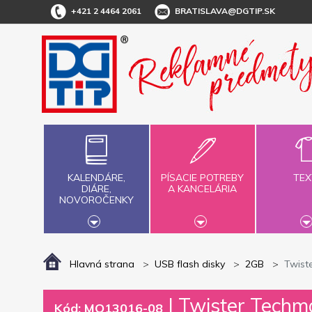
+421 2 4464 2061
BRATISLAVA@DGTIP.SK
KALENDÁRE,
PÍSACIE POTREBY
TEX
DIÁRE,
A KANCELÁRIA
NOVOROČENKY
Hlavná strana
USB flash disky
2GB
Twist
|
Twister Techma
Kód: MO13016-08