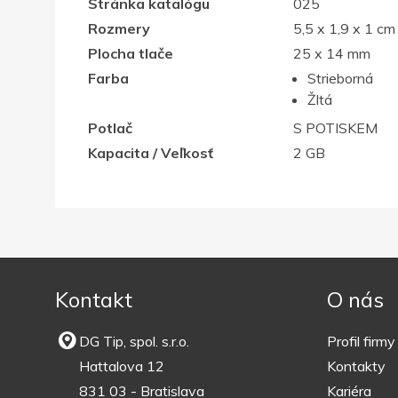
Stránka katalógu
025
Rozmery
5,5 x 1,9 x 1 cm
Plocha tlače
25 x 14 mm
Farba
Strieborná
Žltá
Potlač
S POTISKEM
Kapacita / Veľkosť
2 GB
Kontakt
O nás
DG Tip, spol. s.r.o.
Profil firmy
Hattalova 12
Kontakty
831 03 - Bratislava
Kariéra