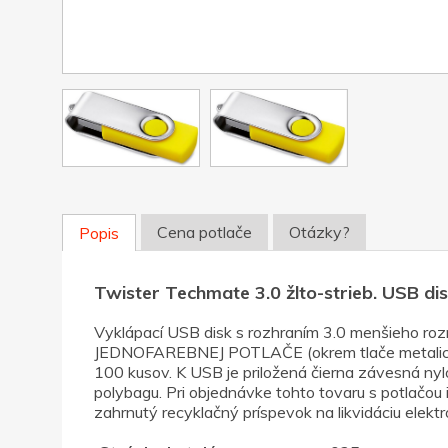
Cena potlače
Otázky?
Popis
Twister Techmate 3.0 žlto-strieb. USB di
Vyklápací USB disk s rozhraním 3.0 menšieho
JEDNOFAREBNEJ POTLAČE (okrem tlače metalickými
100 kusov. K USB je priložená čierna závesná nyl
polybagu. Pri objednávke tohto tovaru s potlačou 
zahrnutý recyklačný príspevok na likvidáciu ele