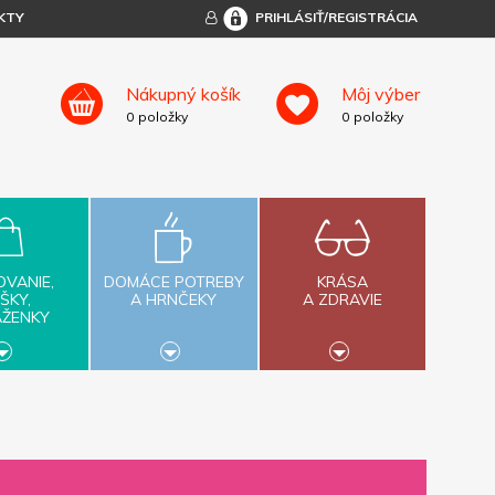
KTY
PRIHLÁSIŤ/REGISTRÁCIA
Nákupný košík
Môj výber
0
položky
0
položky
OVANIE,
DOMÁCE POTREBY
KRÁSA
ŠKY,
A HRNČEKY
A ZDRAVIE
AŽENKY