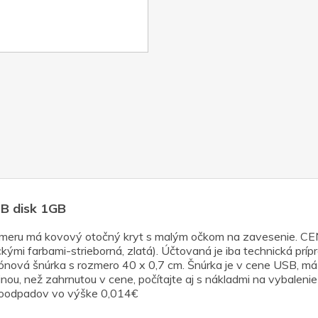
SB disk 1GB
 rozmeru má kovový otočný kryt s malým očkom na zavesen
 farbami-strieborná, zlatá). Účtovaná je iba technická príp
ónová šnúrka s rozmero 40 x 0,7 cm. Šnúrka je v cene USB, má 
inou, než zahrnutou v cene, počítajte aj s nákladmi na vybaleni
ktroodpadov vo výške 0,014€