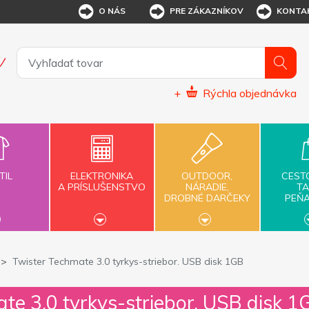
O NÁS
PRE ZÁKAZNÍKOV
KONTA
+
Rýchla objednávka
TIL
ELEKTRONIKA
OUTDOOR,
CEST
A PRÍSLUŠENSTVO
NÁRADIE,
TA
DROBNÉ DARČEKY
PEŇ
Twister Techmate 3.0 tyrkys-striebor. USB disk 1GB
te 3.0 tyrkys-striebor. USB disk 1