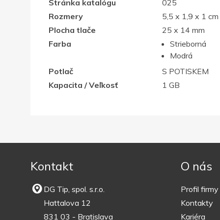
Stránka katalógu
025
Rozmery
5,5 x 1,9 x 1 cm
Plocha tlače
25 x 14 mm
Farba
Strieborná
Modrá
Potlač
S POTISKEM
Kapacita / Veľkosť
1 GB
Kontakt
O nás
DG Tip, spol. s.r.o.
Profil firmy
Hattalova 12
Kontakty
831 03 - Bratislava
Kariéra