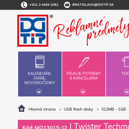
+421 2 4464 2061
BRATISLAVA@DGTIP.SK
KALENDÁRE,
PÍSACIE POTREBY
TEX
DIÁRE,
A KANCELÁRIA
NOVOROČENKY
Hlavná strana
USB flash disky
512MB - 1GB
|
Twister Techma
Kód: MO13015-12