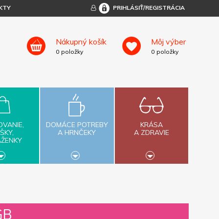
KTY
PRIHLÁSIŤ/REGISTRÁCIA
Nákupný košík
Môj výber
0
položky
0
položky
OVANIE,
DOMÁCE POTREBY
KRÁSA
ŠKY,
A HRNČEKY
A ZDRAVIE
AŽENKY
GB