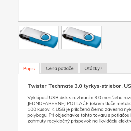
Cena potlače
Otázky?
Popis
Twister Techmate 3.0 tyrkys-striebor. U
Vyklápací USB disk s rozhraním 3.0 menšieho
JEDNOFAREBNEJ POTLAČE (okrem tlače metalickými
100 kusov. K USB je priložená čierna závesná nyl
polybagu. Pri objednávke tohto tovaru s potlačou 
zahrnutý recyklačný príspevok na likvidáciu ele