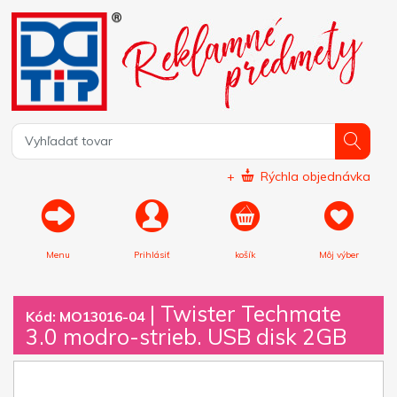
+
Rýchla objednávka
Menu
Prihlásiť
košík
Môj výber
|
Twister Techmate
Kód: MO13016-04
3.0 modro-strieb. USB disk 2GB