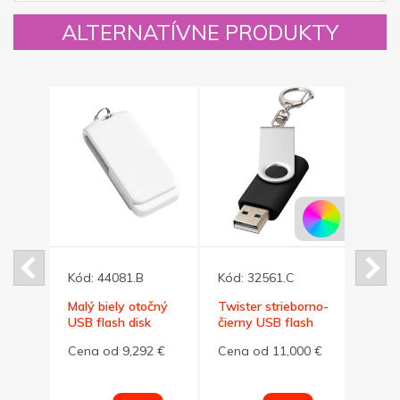
ALTERNATÍVNE PRODUKTY
Kód:
44081.B
Kód:
32561.C
Kód:
očný
Malý biely otočný
Twister strieborno-
Malý
k
USB flash disk
čierny USB flash
flash 
om
32GB s krúžkom
disk,prívesok 32GB
krúž
92 €
Cena od 9,292 €
Cena od 11,000 €
Cena