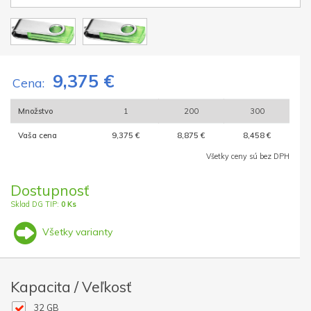
9,375 €
Cena:
Množstvo
1
200
300
Vaša cena
9,375 €
8,875 €
8,458 €
Všetky ceny sú bez DPH
Dostupnosť
Sklad DG TIP:
0 Ks
Všetky varianty
Kapacita / Veľkosť
32 GB