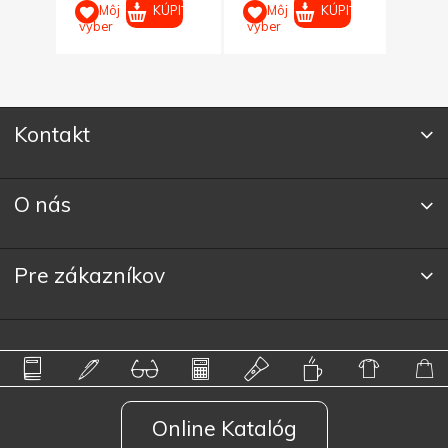
PIŤ
KÚPIŤ
KÚPIŤ
Môj
Môj
M
výber
výber
výber
Kontakt
O nás
Pre zákazníkov
Online Katalóg