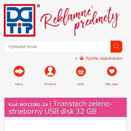
+
Rýchla objednávka
Menu
Prihlásiť
košík
Môj výber
|
Transtech zeleno-
Kód: MO11061-24
strieborný USB disk 32 GB