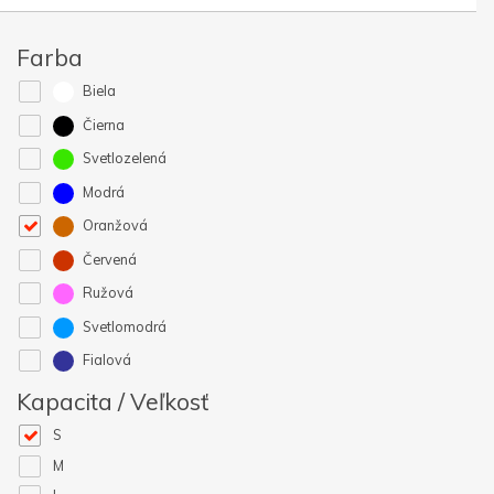
Farba
Biela
Čierna
Svetlozelená
Modrá
Oranžová
Červená
Ružová
Svetlomodrá
Fialová
Kapacita / Veľkosť
S
M