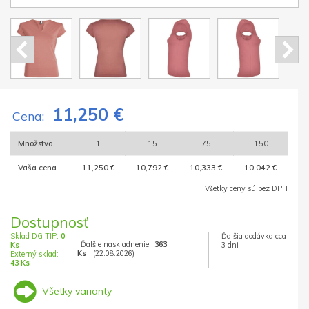
11,250 €
Cena:
Množstvo
1
15
75
150
Vaša cena
11,250 €
10,792 €
10,333 €
10,042 €
Všetky ceny sú bez DPH
Dostupnosť
Sklad DG TIP:
0
Ďalšia dodávka cca
Ďalšie naskladnenie:
363
Ks
3 dni
Ks
(22.08.2026)
Externý sklad:
43 Ks
Všetky varianty