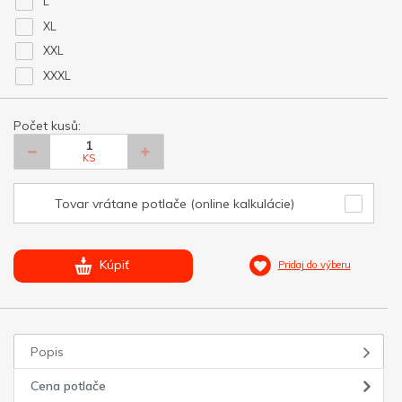
L
XL
XXL
XXXL
Počet kusů:
KS
Tovar vrátane potlače (online kalkulácie)
Kúpiť
Pridaj do výberu
Popis
Cena potlače