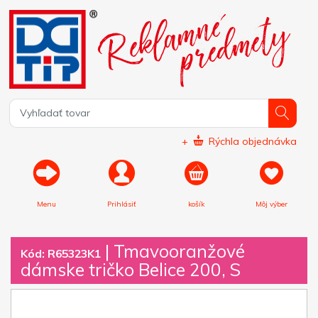
+
Rýchla objednávka
Menu
Prihlásiť
košík
Môj výber
|
Tmavooranžové
Kód: R65323K1
dámske tričko Belice 200, S