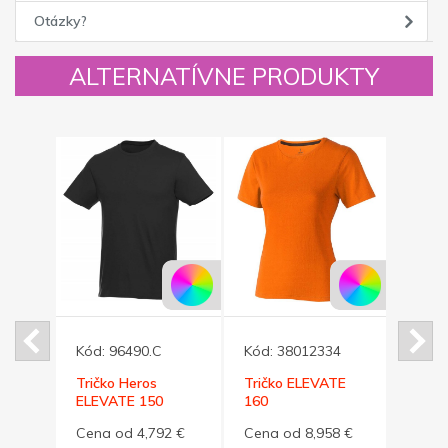
Otázky?
ALTERNATÍVNE PRODUKTY
Kód:
96490.C
Kód:
38012334
Kód:
Tričko Heros
Tričko ELEVATE
Tričk
ELEVATE 150
160
ELEV
XL
čierne XS
dámske,oranžová,XL
svetl
6 €
Cena od 4,792 €
Cena od 8,958 €
Cena