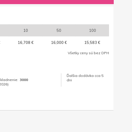
10
50
100
€
16,708 €
16,000 €
15,583 €
Všetky ceny sú bez DPH
Ďalšia dodávka cca 5
skladnenie:
3000
dni
.2026)