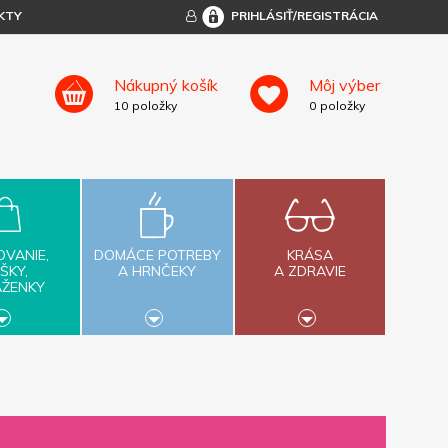
KTY
PRIHLÁSIŤ/REGISTRÁCIA
Nákupný košík
Môj výber
10
položky
0
položky
OVANIE,
DOMÁCE POTREBY
KRÁSA
ŠKY,
A HRNČEKY
A ZDRAVIE
AŽENKY