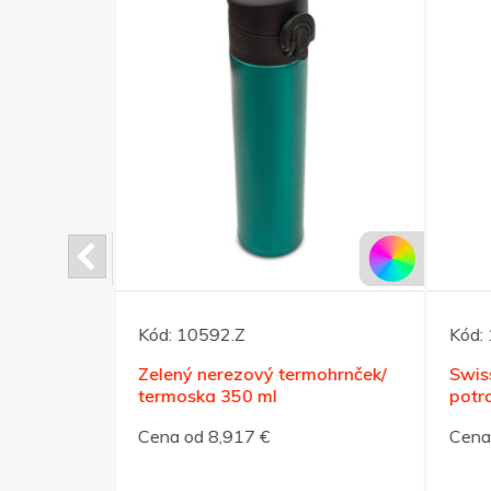
Kód:
10592.Z
Kód:
a 800ml
Zelený nerezový termohrnček/
Swiss
termoska 350 ml
potra
Cena od 8,917 €
Cena 