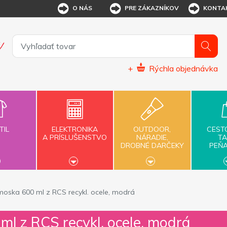
O NÁS
PRE ZÁKAZNÍKOV
KONTA
+
Rýchla objednávka
TIL
ELEKTRONIKA
OUTDOOR,
CEST
A PRÍSLUŠENSTVO
NÁRADIE,
TA
DROBNÉ DARČEKY
PEŇ
moska 600 ml z RCS recykl. ocele, modrá
l z RCS recykl. ocele, modrá