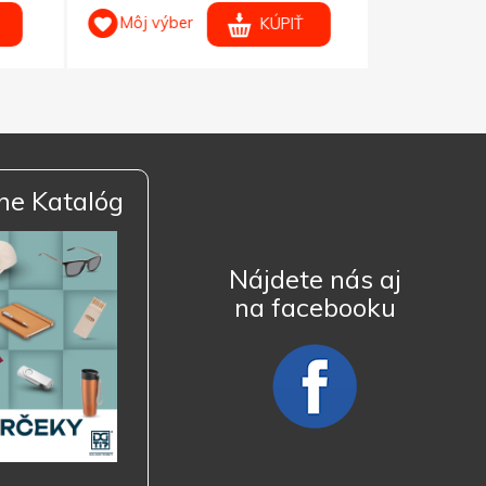
Môj výber
Môj výb
KÚPIŤ
ne Katalóg
Nájdete nás aj
na facebooku