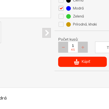
Čierna
Modrá
Zelená
Prírodná, khaki
Počet kusů:
T
KS
Kúpiť
drá