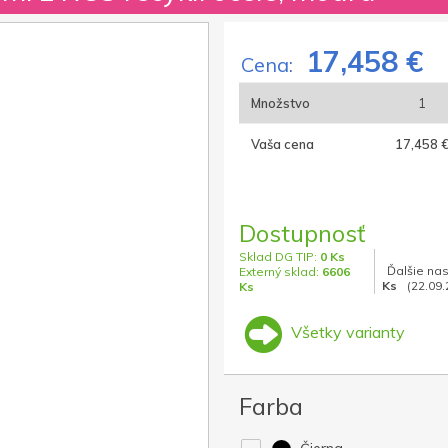
17,458 €
Cena:
Množstvo
1
Vaša cena
17,458 
Dostupnosť
Sklad DG TIP:
0 Ks
Ďalšie na
Externý sklad:
6606
Ks
(22.09
Ks
Všetky varianty
Farba