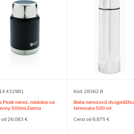
14.432981
Kód:
28362.B
 Peak nerez. nádoba na
Biela nerezová dvojplášťo
viny 500ml,čierna
termoska 500 ml
od 26,083 €
Cena od 6,875 €