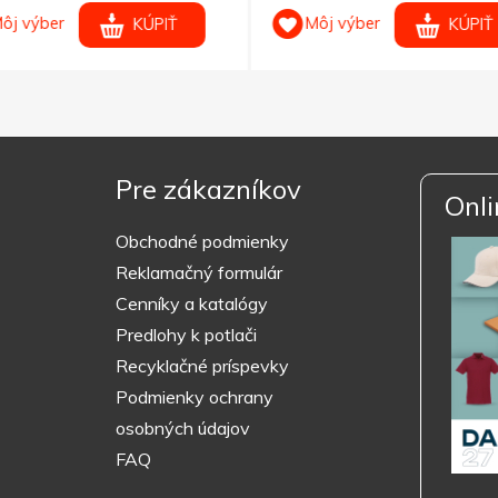
ôj výber
Môj výber
KÚPIŤ
KÚPIŤ
Pre zákazníkov
Onli
Obchodné podmienky
Reklamačný formulár
Cenníky a katalógy
Predlohy k potlači
Recyklačné príspevky
Podmienky ochrany
osobných údajov
FAQ