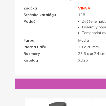
Značka
VINGA
Stránka katalógu
138
Potlač
Zvýšené nákla
Laserový popis,
Tampoprint dv
Farba
Modrá
Plocha tlače
30 x 70 mm
Rozmery
23.5 x pr.7.4 cm
Katalóg
XD26