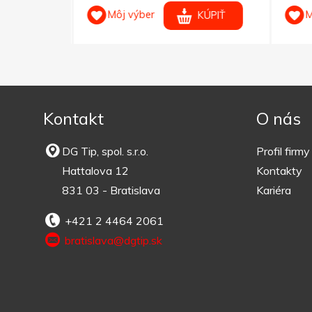
Môj výber
M
KÚPIŤ
KÚPIŤ
Kontakt
O nás
DG Tip, spol. s.r.o.
Profil firmy
Hattalova 12
Kontakty
831 03 - Bratislava
Kariéra
+421 2 4464 2061
bratislava@dgtip.sk