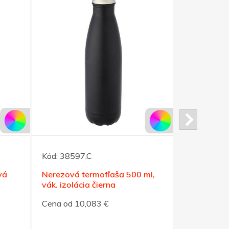
Kód:
38597.C
Kód:
51180
vá
Nerezová termofľaša 500 ml,
Nerezová s
vák. izolácia čierna
očkom na z
Cena od 10,083 €
Cena od 6,