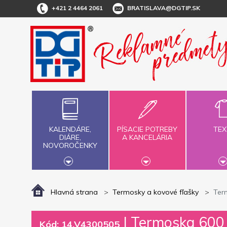
+421 2 4464 2061
BRATISLAVA@DGTIP.SK
KALENDÁRE,
PÍSACIE POTREBY
TEX
DIÁRE,
A KANCELÁRIA
NOVOROČENKY
Hlavná strana
Termosky a kovové fľašky
Ter
|
Termoska 600 m
Kód: 14.V4300505