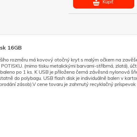
Kúpiť
disk 16GB
 menšího rozměru má kovový otočný kryt s malým očkem na z
(mimo tisku metalickými barvami-stříbrná, zlatá), účtová
ě baleno po 1 ks. K USB je přiložena černá závěsná nylonová šň
tatně do polybagu. USB flash disk je individuálně balen v karto
dání zásob).V cene tovaru je zahrnutý recyklačný príspevok 