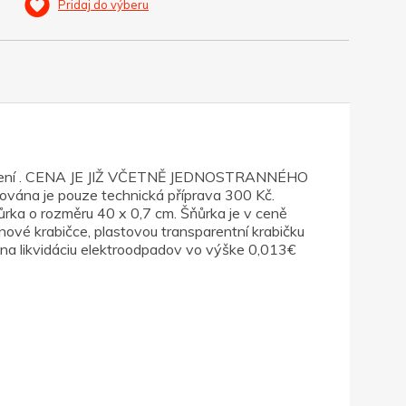
Pridaj do výberu
avěšení . CENA JE JIŽ VČETNĚ JEDNOSTRANNÉHO
na je pouze technická příprava 300 Kč.
ůrka o rozměru 40 x 0,7 cm. Šňůrka je v ceně
nové krabičce, plastovou transparentní krabičku
na likvidáciu elektroodpadov vo výške 0,013€