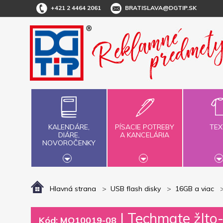
+421 2 4464 2061
BRATISLAVA@DGTIP.SK
KALENDÁRE,
PÍSACIE POTREBY
TEX
DIÁRE,
A KANCELÁRIA
NOVOROČENKY
Hlavná strana
USB flash disky
16GB a viac
|
Techmate žlto-
Kód: MO10019-08