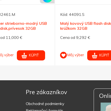
32461.M
Kód:
44091.S
ter strieborno-modrý USB
Malý kovový USB flash disk
 disk,prívesok 32GB
krúžkom 32GB
od 11,000 €
Cena od 9,292 €
ôj výber
Môj výber
KÚPIŤ
KÚPIŤ
Pre zákazníkov
Onli
Obchodné podmienky
Reklamačný formulár