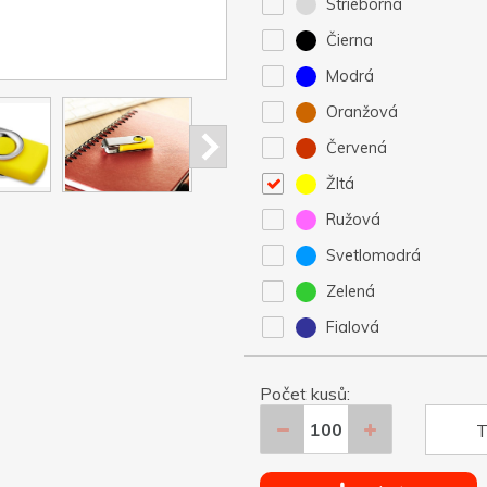
Strieborná
Čierna
Modrá
Oranžová
Červená
Žltá
Ružová
Svetlomodrá
Zelená
Fialová
Počet kusů:
T