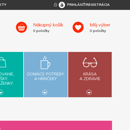
KTY
PRIHLÁSIŤ/REGISTRÁCIA
Nákupný košík
Môj výber
0
položky
0
položky
OVANIE,
DOMÁCE POTREBY
KRÁSA
ŠKY,
A HRNČEKY
A ZDRAVIE
AŽENKY
B