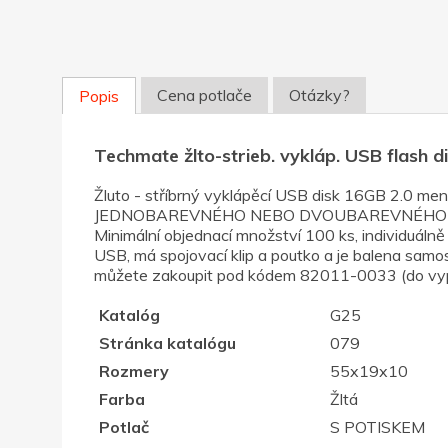
Cena potlače
Otázky?
Popis
Techmate žlto-strieb. vykláp. USB flash 
Žluto - stříbrný vyklápěcí USB disk 16GB 2.0
JEDNOBAREVNÉHO NEBO DVOUBAREVNÉHO POTISKU. 
Minimální objednací množství 100 ks, individuáln
USB, má spojovací klip a poutko a je balena samos
můžete zakoupit pod kódem 82011-0033 (do vypro
Katalóg
G25
Stránka katalógu
079
Rozmery
55x19x10
Farba
Žltá
Potlač
S POTISKEM