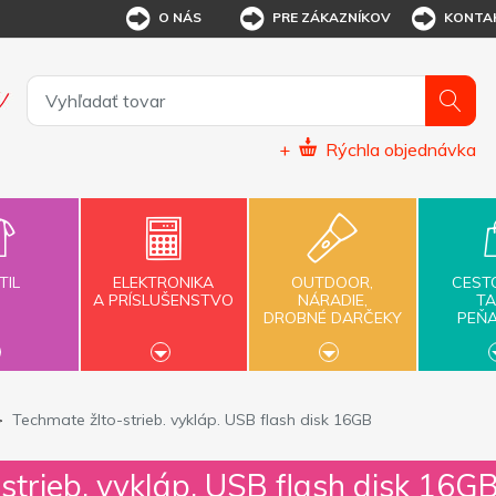
O NÁS
PRE ZÁKAZNÍKOV
KONTA
+
Rýchla objednávka
TIL
ELEKTRONIKA
OUTDOOR,
CEST
A PRÍSLUŠENSTVO
NÁRADIE,
TA
DROBNÉ DARČEKY
PEŇ
Techmate žlto-strieb. vykláp. USB flash disk 16GB
strieb. vykláp. USB flash disk 16G