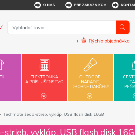
O NÁS
PRE ZÁKAZNÍKOV
KONTA
+
Rýchla objednávka
TIL
ELEKTRONIKA
OUTDOOR,
CEST
A PRÍSLUŠENSTVO
NÁRADIE,
TA
DROBNÉ DARČEKY
PEŇ
Techmate šedo-strieb. vykláp. USB flash disk 16GB
strieb. vykláp. USB flash disk 16