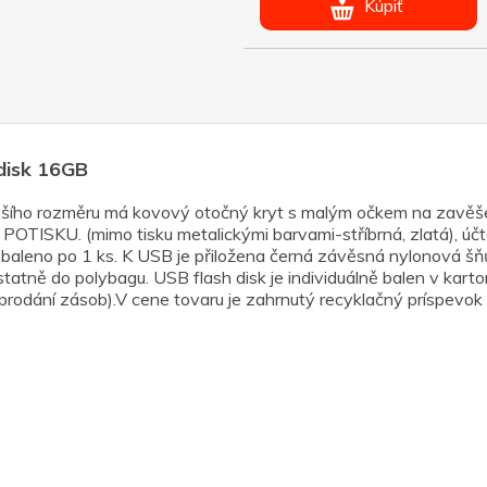
Kúpiť
 disk 16GB
menšího rozměru má kovový otočný kryt s malým očkem na z
(mimo tisku metalickými barvami-stříbrná, zlatá), účtová
ě baleno po 1 ks. K USB je přiložena černá závěsná nylonová šň
tatně do polybagu. USB flash disk je individuálně balen v karto
dání zásob).V cene tovaru je zahrnutý recyklačný príspevok 