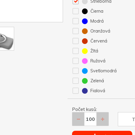
Strieborná
Čierna
Modrá
Oranžová
Červená
Žltá
Ružová
Svetlomodrá
Zelená
Fialová
Počet kusů:
T