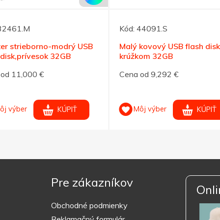
32461.M
Kód:
44091.S
ter strieborno-modrý USB
Malý kovový USB flash disk
 disk,prívesok 32GB
krúžkom 32GB
od 11,000 €
Cena od 9,292 €
ôj výber
Môj výber
KÚPIŤ
KÚPIŤ
Pre zákazníkov
Onli
Obchodné podmienky
Reklamačný formulár