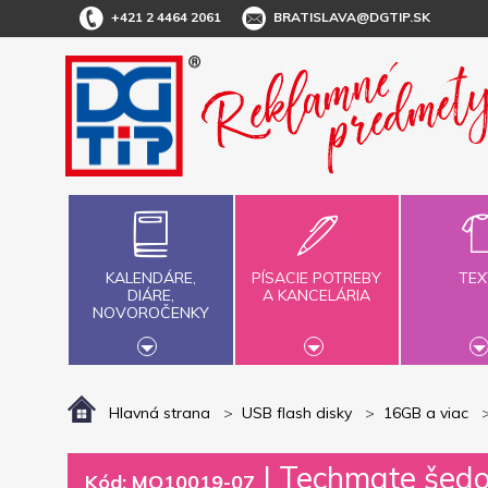
+421 2 4464 2061
BRATISLAVA@DGTIP.SK
KALENDÁRE,
PÍSACIE POTREBY
TEX
DIÁRE,
A KANCELÁRIA
NOVOROČENKY
Hlavná strana
USB flash disky
16GB a viac
|
Techmate šedo-
Kód: MO10019-07