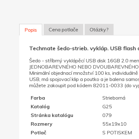
Cena potlače
Otázky?
Popis
Techmate šedo-strieb. vykláp. USB flash
Šedo - stříbrný vyklápěcí USB disk 16GB 2.0 
JEDNOBAREVNÉHO NEBO DVOUBAREVNÉHO POTISKU. 
Minimální objednací množství 100 ks, individuáln
USB, má spojovací klip a poutko a je balena samos
můžete zakoupit pod kódem 82011-0033 (do vypro
Farba
Strieborná
Katalóg
G25
Stránka katalógu
079
Rozmery
55x19x10
Potlač
S POTISKEM