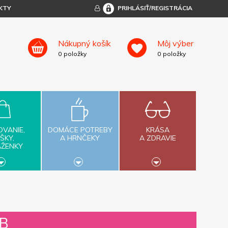
KTY
PRIHLÁSIŤ/REGISTRÁCIA
Nákupný košík
Môj výber
0
položky
0
položky
OVANIE,
DOMÁCE POTREBY
KRÁSA
ŠKY,
A HRNČEKY
A ZDRAVIE
AŽENKY
GB