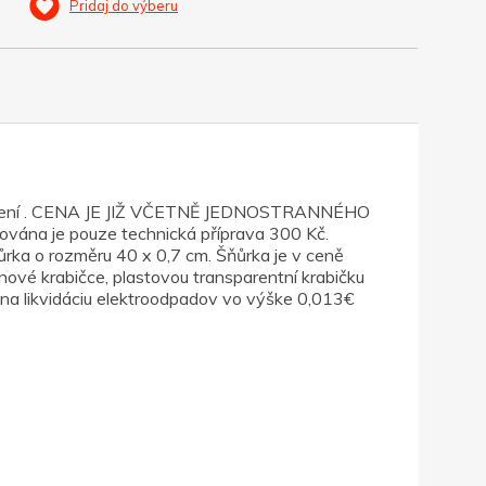
Pridaj do výberu
avěšení . CENA JE JIŽ VČETNĚ JEDNOSTRANNÉHO
na je pouze technická příprava 300 Kč.
ůrka o rozměru 40 x 0,7 cm. Šňůrka je v ceně
nové krabičce, plastovou transparentní krabičku
na likvidáciu elektroodpadov vo výške 0,013€