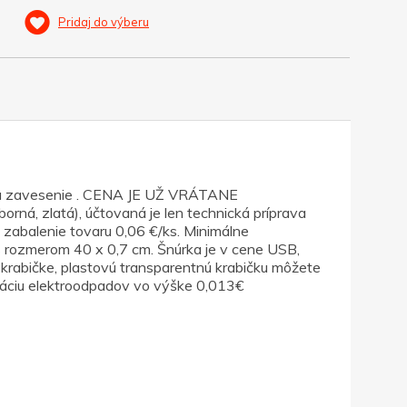
Pridaj do výberu
 na zavesenie . CENA JE UŽ VRÁTANE
 zlatá), účtovaná je len technická príprava
a zabalenie tovaru 0,06 €/ks. Minimálne
s rozmerom 40 x 0,7 cm. Šnúrka je v cene USB,
j krabičke, plastovú transparentnú krabičku môžete
dáciu elektroodpadov vo výške 0,013€