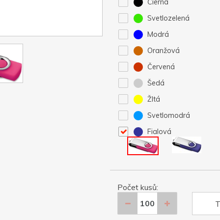
Čierna
Svetlozelená
Modrá
Oranžová
Červená
Šedá
Žltá
Svetlomodrá
Fialová
Počet kusů:
T