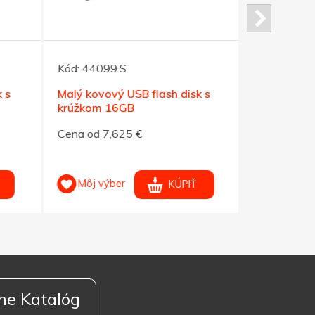
Kód:
44099.S
Kód:
12374
 s
Malý kovový USB flash disk s
Bambusový 
krúžkom 16GB
kapacitou
Cena od 7,625 €
Cena od 9,
Môj výber
Môj výb
KÚPIŤ
ne Katalóg