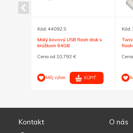
Kód:
44092.S
Kód:
ierny USB
Malý kovový USB flash disk s
Twis
32GB
krúžkom 64GB
flash
Cena od 10,792 €
Cena 
Môj výber
M
KÚPIŤ
KÚPIŤ
Kontakt
O nás