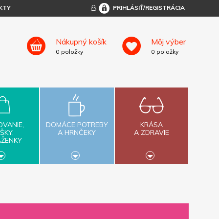
KTY
PRIHLÁSIŤ/REGISTRÁCIA
Nákupný košík
Môj výber
0
položky
0
položky
OVANIE,
DOMÁCE POTREBY
KRÁSA
ŠKY,
A HRNČEKY
A ZDRAVIE
AŽENKY