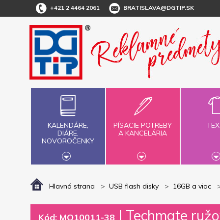
+421 2 4464 2061
BRATISLAVA@DGTIP.SK
KALENDÁRE,
PÍSACIE POTREBY
TEX
DIÁRE,
A KANCELÁRIA
NOVOROČENKY
Hlavná strana
USB flash disky
16GB a viac
|
Techmate ružov
Kód: MO10011-38