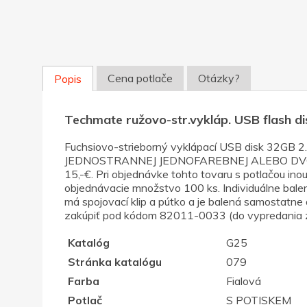
Cena potlače
Otázky?
Popis
Techmate ružovo-str.vykláp. USB flash d
Fuchsiovo-strieborný vyklápací USB disk 32GB
JEDNOSTRANNEJ JEDNOFAREBNEJ ALEBO DVOJFAREBN
15,-€. Pri objednávke tohto tovaru s potlačou inou
objednávacie množstvo 100 ks. Individuálne bale
má spojovací klip a pútko a je balená samostatne 
zakúpiť pod kódom 82011-0033 (do vypredania zá
Katalóg
G25
Stránka katalógu
079
Farba
Fialová
Potlač
S POTISKEM