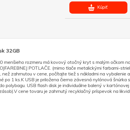
Kúpiť
isk 32GB
 2.0 menšieho rozmeru má kovový otočný kryt s malým očkom
EJ POTLAČE. (mimo tlače metalickými farbami-strieborná,
, než zahrnutou v cene, počítajte tiež s nákladmi na vybalenie 
né po 1 ks.K USB je priložena čierna závesná nylónová šnúrka 
do polybagu. USB flash disk je individuálne balený v kartónove
sob).V cene tovaru je zahrnutý recyklačný príspevok na likvi