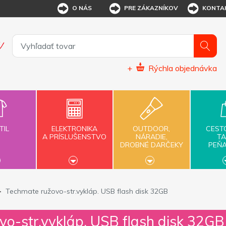
O NÁS
PRE ZÁKAZNÍKOV
KONTA
+
Rýchla objednávka
TIL
ELEKTRONIKA
OUTDOOR,
CEST
A PRÍSLUŠENSTVO
NÁRADIE,
TA
DROBNÉ DARČEKY
PEŇ
Techmate ružovo-str.vykláp. USB flash disk 32GB
o-str.vykláp. USB flash disk 32GB