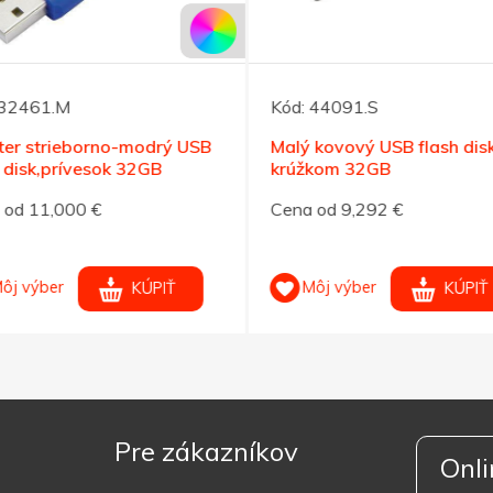
32461.M
Kód:
44091.S
ter strieborno-modrý USB
Malý kovový USB flash disk
 disk,prívesok 32GB
krúžkom 32GB
od 11,000 €
Cena od 9,292 €
ôj výber
Môj výber
KÚPIŤ
KÚPIŤ
Pre zákazníkov
Onli