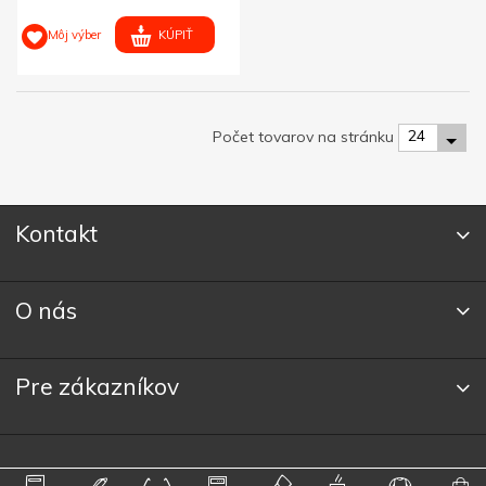
KÚPIŤ
Môj výber
24
Počet tovarov na stránku
Kontakt
O nás
Pre zákazníkov