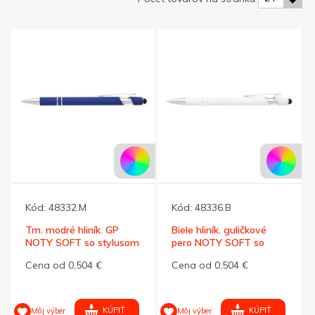
Kód:
48332.M
Kód:
48336.B
Tm. modré hliník. GP
Biele hliník. guličkové
NOTY SOFT so stylusom
pero NOTY SOFT so
stylusom
Cena od 0,504 €
Cena od 0,504 €
KÚPIŤ
KÚPIŤ
Môj výber
Môj výber