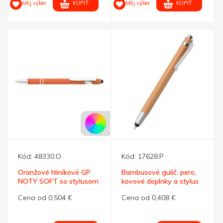
KÚPIŤ
KÚPIŤ
Môj výber
Môj výber
Kód:
48330.O
Kód:
17628.P
Oranžové hliníkové GP
Bambusové gulič. pero,
NOTY SOFT so stylusom
kovové doplnky a stylus
Cena od 0,504 €
Cena od 0,408 €