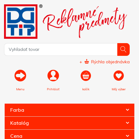
+
Rýchla objednávka
Menu
Prihlásiť
košík
Môj výber
Farba
Katalóg
Cena