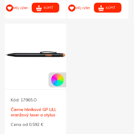
KÚPIŤ
KÚPIŤ
Môj výber
Môj výber
Kód:
17965.O
Čierne hliníkové GP LILI,
oranžový laser a stylus
Cena od 0,592 €