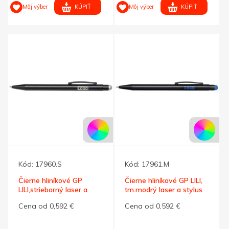
KÚPIŤ
KÚPIŤ
Môj výber
Môj výber
Kód:
17960.S
Kód:
17961.M
Čierne hliníkové GP
Čierne hliníkové GP LILI,
LILI,strieborný laser a
tm.modrý laser a stylus
stylus
Cena od 0,592 €
Cena od 0,592 €